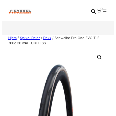
Hopp
0
til
innhold
Hjem
/
Sykkel Deler
/
Dekk
/ Schwalbe Pro One EVO TLE
700c 30 mm TUBELESS