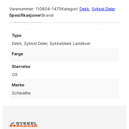
c
h
Varenummer:
110804-1475
Kategori:
Dekk
, 
Sykkel Deler
w
Spesifikasjoner
Brand
a
l
b
Type
e
Dekk, Sykkel Deler, Sykkeldekk Landevei
P
r
Farge
o
O
Størrelse
n
OS
e
E
Merke
V
Schwalbe
O
T
L
E
7
0