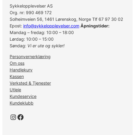
0
Sykkelopplevelser AS
c
Org. nr: 990 469 172
3
Solheimveien 56, 1461 Lørenskog, Norge Tlf 67 97 30 02
0
Epost:
info@sykkelopplevelser.com
Åpningstider:
m
Mandag – fredag: 10:00 – 18:00
m
Lørdag: 10:00 – 15:00
T
Søndag:
Vi er ute og sykler!
U
Personvernerklæring
B
Om oss
E
Handlekurv
L
Kassen
E
Verksted & Tjenester
S
Utleie
S
Kundeservice
a
Kundeklubb
n
t
Instagram
Facebook
a
l
l