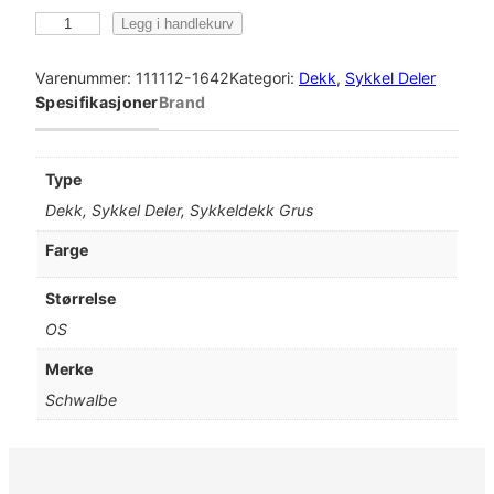
S
Legg i handlekurv
c
h
Varenummer:
111112-1642
Kategori:
Dekk
, 
Sykkel Deler
w
Spesifikasjoner
Brand
a
l
b
Type
e
Dekk, Sykkel Deler, Sykkeldekk Grus
R
o
Farge
a
d
Størrelse
C
OS
r
u
Merke
i
Schwalbe
s
e
r
N