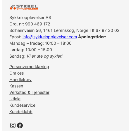
o
n
f
Sykkelopplevelser AS
o
Org. nr: 990 469 172
l
Solheimveien 56, 1461 Lørenskog, Norge Tlf 67 97 30 02
d
Epost:
info@sykkelopplevelser.com
Åpningstider:
i
Mandag – fredag: 10:00 – 18:00
n
Lørdag: 10:00 – 15:00
g
Søndag:
Vi er ute og sykler!
t
Personvernerklæring
i
Om oss
r
Handlekurv
e
Kassen
7
Verksted & Tjenester
0
Utleie
0
Kundeservice
c
Kundeklubb
3
5
Instagram
Facebook
m