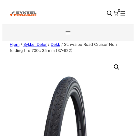
Hopp
0
til
innhold
Hjem
/
Sykkel Deler
/
Dekk
/ Schwalbe Road Cruiser Non
folding tire 700c 35 mm (37-622)