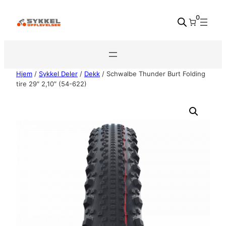
Hopp
0
til
innhold
Hjem
/
Sykkel Deler
/
Dekk
/ Schwalbe Thunder Burt Folding
tire 29″ 2,10″ (54-622)