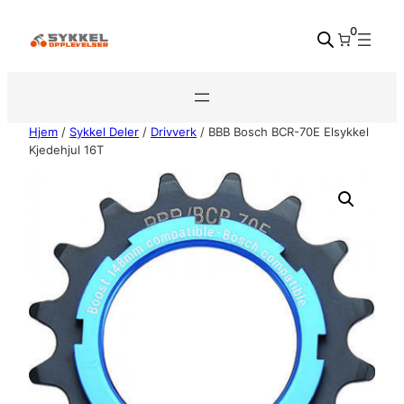
Hopp
0
til
innhold
Hjem
/
Sykkel Deler
/
Drivverk
/ BBB Bosch BCR-70E Elsykkel
Kjedehjul 16T