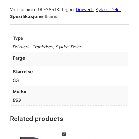
B
B
Varenummer:
99-2851
Kategori:
Drivverk
, 
Sykkel Deler
C
Spesifikasjoner
Brand
o
m
p
Type
a
Drivverk, Krankdrev, Sykkel Deler
c
t
Farge
G
e
Størrelse
a
OS
r
B
Merke
C
BBB
R
-
3
Related products
1
K
r