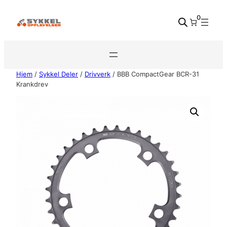
Hopp
0
til
innhold
Hjem
/
Sykkel Deler
/
Drivverk
/ BBB CompactGear BCR-31
Krankdrev