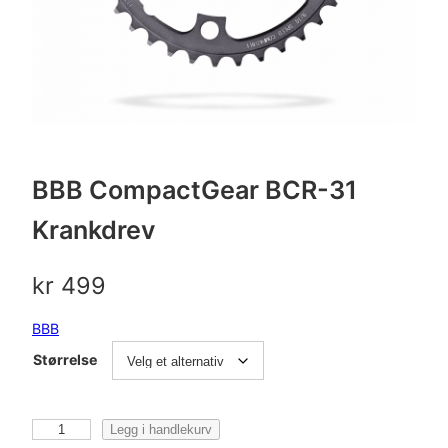
BBB CompactGear BCR-31
Krankdrev
kr
499
BBB
Størrelse
B
Legg i handlekurv