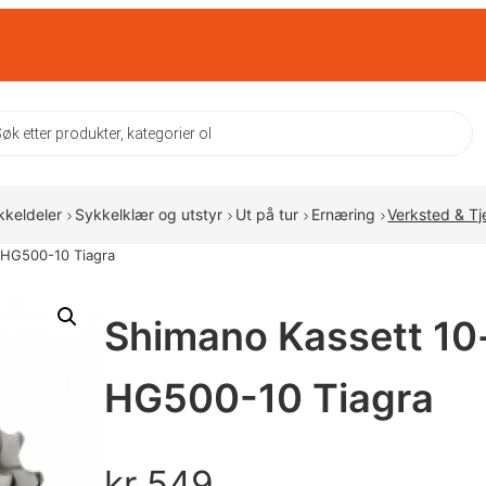
ts
kkeldeler
Sykkelklær og utstyr
Ut på tur
Ernæring
Verksted & Tj
-HG500-10 Tiagra
Shimano Kassett 10-
HG500-10 Tiagra
kr
549