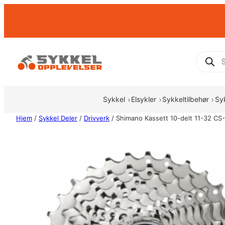
Hopp
til
innhold
Produc
search
Sykkel
Elsykler
Sykkeltilbehør
Sy
Hjem
/
Sykkel Deler
/
Drivverk
/ Shimano Kassett 10-delt 11-32 CS