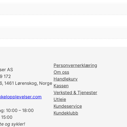
t
1
0
-
d
e
l
t
1
Personvernerklæring
1
ser AS
Om oss
-
69 172
Handlekurv
3
6, 1461 Lørenskog, Norge
Kassen
2
Verksted & Tjenester
C
kkelopplevelser.com
Utleie
S
Kundeservice
-
g: 10:00 – 18:00
Kundeklubb
H
 15:00
G
te og sykler!