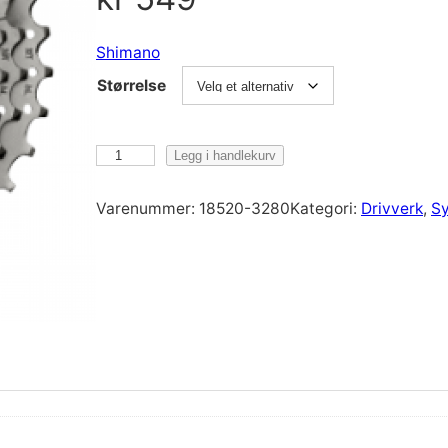
Shimano
Størrelse
S
Legg i handlekurv
h
i
Varenummer:
18520-3280
Kategori:
Drivverk
, 
Sy
m
a
n
o
K
a
s
s
e
t