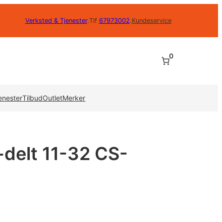
Verksted & Tjenester
.
Tlf
67973002
.
Kundeservice
0
enester
Tilbud
Outlet
Merker
delt 11-32 CS-