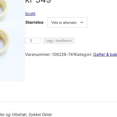
Scott
Størrelse
S
Legg i handlekurv
c
o
Varenummer:
106229-741
Kategori:
Gafler & b
t
t
S
h
o
c
k
M
o
r og tilbehør, Sykkel Deler
u