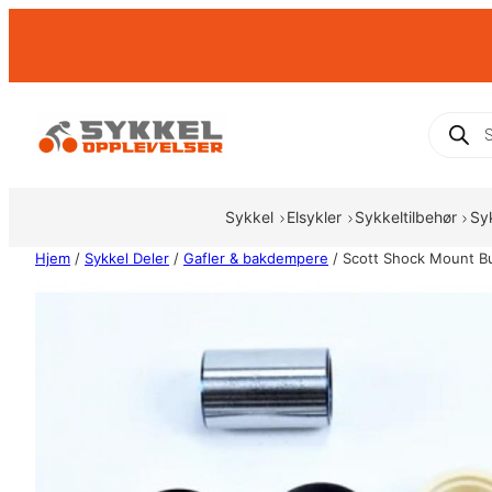
Hopp
til
innhold
Produc
search
Sykkel
Elsykler
Sykkeltilbehør
Sy
Hjem
/
Sykkel Deler
/
Gafler & bakdempere
/ Scott Shock Mount B