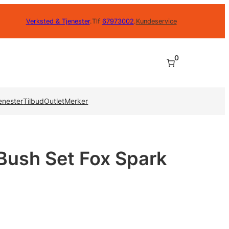
Verksted & Tjenester
.
Tlf
67973002
.
Kundeservice
0
enester
Tilbud
Outlet
Merker
Bush Set Fox Spark