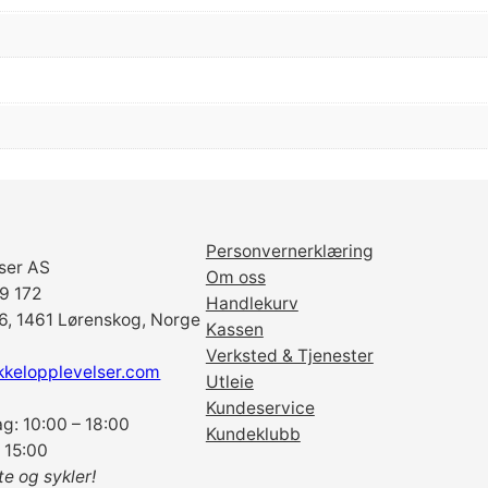
n
t
B
u
s
h
S
e
t
Personvernerklæring
F
ser AS
Om oss
o
69 172
Handlekurv
x
6, 1461 Lørenskog, Norge
Kassen
S
Verksted & Tjenester
p
kkelopplevelser.com
Utleie
a
Kundeservice
r
g: 10:00 – 18:00
Kundeklubb
k
 15:00
1
te og sykler!