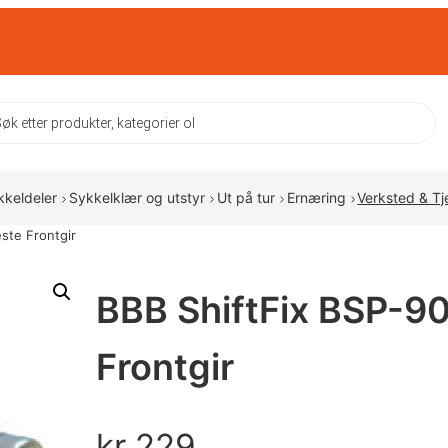
ts
kkeldeler
Sykkelklær og utstyr
Ut på tur
Ernæring
Verksted & Tj
ste Frontgir
BBB ShiftFix BSP-9
Frontgir
kr
229