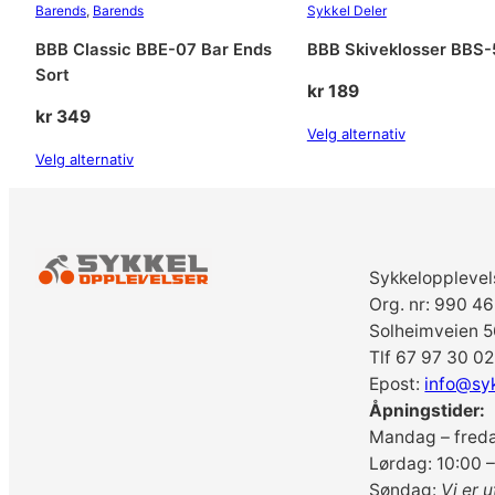
Barends
, 
Barends
Sykkel Deler
BBB Classic BBE-07 Bar Ends
BBB Skiveklosser BBS-
Sort
kr
189
kr
349
Velg alternativ
Velg alternativ
Sykkelopplevel
Org. nr: 990 4
Solheimveien 5
Tlf 67 97 30 02
Epost:
info@sy
Åpningstider:
Mandag – freda
Lørdag: 10:00 –
Søndag:
Vi er u