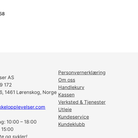
t
g
58
i
r
a
n
t
a
l
l
Personvernerklæring
ser AS
Om oss
69 172
Handlekurv
6, 1461 Lørenskog, Norge
Kassen
Verksted & Tjenester
kkelopplevelser.com
Utleie
Kundeservice
g: 10:00 – 18:00
Kundeklubb
 15:00
te og sykler!