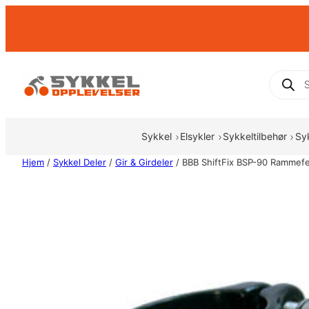
Hopp
til
innhold
Produc
search
Sykkel
Elsykler
Sykkeltilbehør
Sy
Hjem
/
Sykkel Deler
/
Gir & Girdeler
/ BBB ShiftFix BSP-90 Rammefe