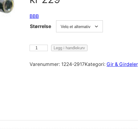
BBB
Størrelse
B
Legg i handlekurv
B
B
Varenummer:
1224-2917
Kategori:
Gir & Girdeler
S
h
i
f
t
F
i
x
B
S