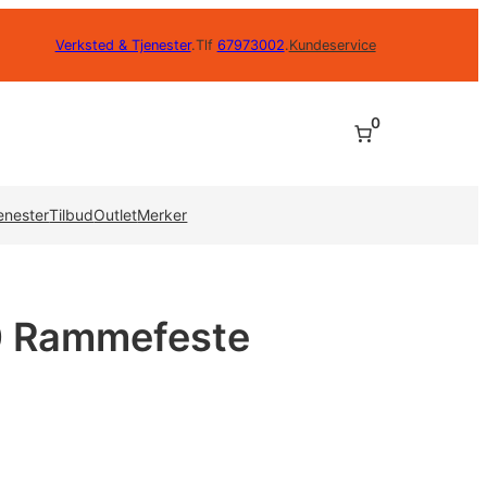
Verksted & Tjenester
.
Tlf
67973002
.
Kundeservice
0
enester
Tilbud
Outlet
Merker
0 Rammefeste