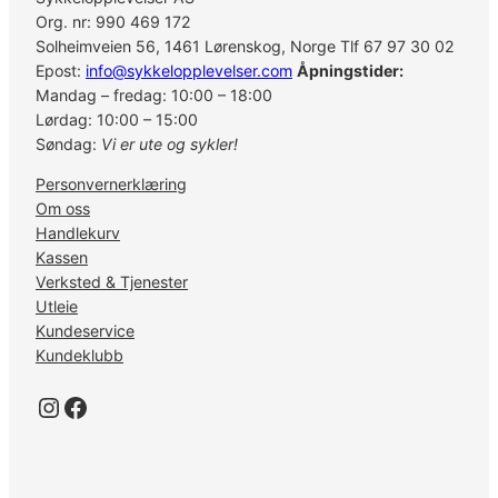
S
Org. nr: 990 469 172
M
Solheimveien 56, 1461 Lørenskog, Norge Tlf 67 97 30 02
-
Epost:
info@sykkelopplevelser.com
Åpningstider:
S
Mandag – fredag: 10:00 – 18:00
H
Lørdag: 10:00 – 15:00
5
Søndag:
Vi er ute og sykler!
1
Personvernerklæring
a
Om oss
n
Handlekurv
t
Kassen
a
Verksted & Tjenester
l
Utleie
l
Kundeservice
Kundeklubb
Instagram
Facebook