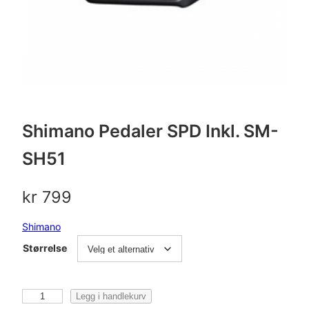
Shimano Pedaler SPD Inkl. SM-
SH51
kr
799
Shimano
Størrelse
S
Legg i handlekurv