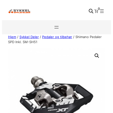
Hopp
0
til
innhold
Hjem
/
Sykkel Deler
/
Pedaler og tilbehør
/ Shimano Pedaler
SPD Inkl. SM-SH51