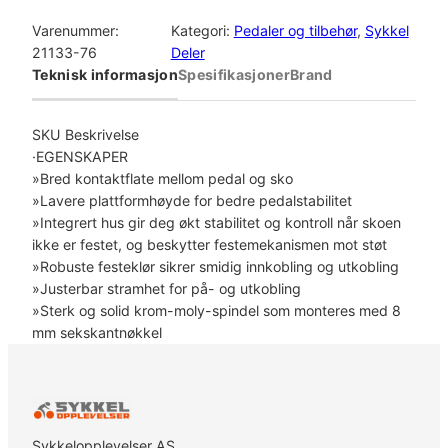
h
i
Varenummer:
Kategori:
Pedaler og tilbehør
, 
Sykkel
m
21133-76
Deler
a
Teknisk informasjon
Spesifikasjoner
Brand
n
o
P
SKU Beskrivelse
e
·EGENSKAPER
d
»Bred kontaktflate mellom pedal og sko
a
»Lavere plattformhøyde for bedre pedalstabilitet
l
»Integrert hus gir deg økt stabilitet og kontroll når skoen
e
ikke er festet, og beskytter festemekanismen mot støt
r
»Robuste festeklør sikrer smidig innkobling og utkobling
S
»Justerbar stramhet for på- og utkobling
P
»Sterk og solid krom-moly-spindel som monteres med 8
D
mm sekskantnøkkel
I
n
k
l
.
Sykkelopplevelser AS