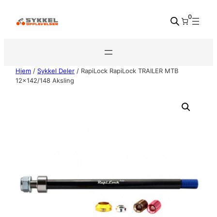
Hopp
0
til
innhold
Hjem
/
Sykkel Deler
/ RapiLock RapiLock TRAILER MTB
12×142/148 Aksling