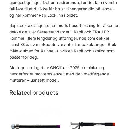
gjengestigninger. Det er frustrerende, for det kan i verste
L
fall føre til at du ikke får brukt tilhengeren din på lenge –
o
og her kommer RapiLock inn i bildet.
c
k
RapiLock akslingen er en modulbasert løsning for å kunne
T
dekke de aller fleste standarder – RapiLock TRAILER
R
kommer i flere lengder og utføringer, noe som dekker
A
minst 80% av markedets varianter for bakakslinger. Bruk
I
måle-guiden for å finne ut hvilken RapiLock aksling som
L
passer for deg.
E
Akslingen er laget av CNC frest 7075 aluminium og
R
hengerfestet monteres enkelt med den medfølgende
M
mutteren – uansett modell.
T
B
Related products
1
2
×
1
4
2