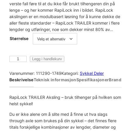
verste fall føre til at du ikke får brukt tilhengeren din på
lenge – og her kommer RapiLock inn i bildet. RapiLock
akslingen er en modulbasert løsning for å kunne dekke de
aller fleste standarder – RapiLock TRAILER kommer i flere
lengder og utføringer, noe som dekker minst 80% av…
Størrelse
R
Legg i handlekurv
a
p
Varenummer:
111290-1749
Kategori:
Sykkel Deler
i
Beskrivelse
Teknisk informasjon
Spesifikasjoner
Brand
L
o
c
RapiLock TRAILER Aksling – bruk tilhenger på hvilken som
k
helst sykkel!
R
Du er ikke alene om å slite med å finne ut hva slags
a
through axle som brukes på din sykkel – det finnes flere
p
titals forskjellige kombinasjoner av lengder, diameter og
i