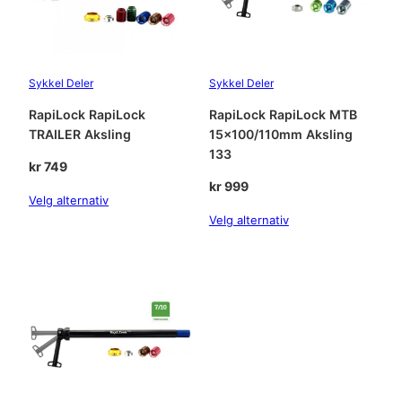
/
1
4
8
Sykkel Deler
Sykkel Deler
A
k
RapiLock RapiLock
RapiLock RapiLock MTB
s
TRAILER Aksling
15×100/110mm Aksling
l
133
i
kr
749
n
kr
999
Velg alternativ
g
Velg alternativ
a
n
t
a
l
l