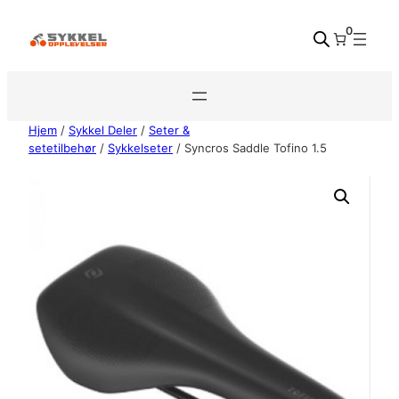
Hopp
0
til
innhold
Hjem
/
Sykkel Deler
/
Seter &
setetilbehør
/
Sykkelseter
/ Syncros Saddle Tofino 1.5