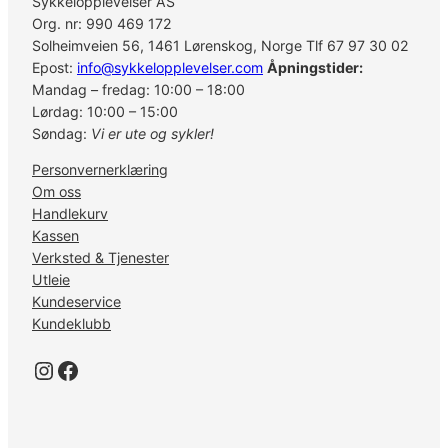
Sykkelopplevelser AS
t
Org. nr: 990 469 172
a
Solheimveien 56, 1461 Lørenskog, Norge Tlf 67 97 30 02
l
Epost:
info@sykkelopplevelser.com
Åpningstider:
l
Mandag – fredag: 10:00 – 18:00
Lørdag: 10:00 – 15:00
Søndag:
Vi er ute og sykler!
Personvernerklæring
Om oss
Handlekurv
Kassen
Verksted & Tjenester
Utleie
Kundeservice
Kundeklubb
Instagram
Facebook