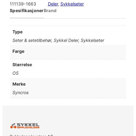
c
111139-1663
Deler
, 
Sykkelseter
r
Spesifikasjoner
Brand
o
s
S
Type
a
Seter & setetilbehør, Sykkel Deler, Sykkelseter
d
d
Farge
l
e
Størrelse
T
OS
o
f
Merke
i
Syncros
n
o
1
.
5
a
n