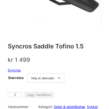
Syncros Saddle Tofino 1.5
kr
1 499
Syncros
Størrelse
S
Legg i handlekurv
y
n
Varenummer:
Kategori:
Seter & setetilbehør
, 
Sykkel