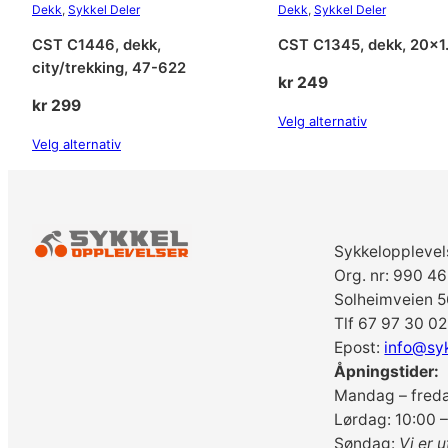
Dekk
, 
Sykkel Deler
Dekk
, 
Sykkel Deler
CST C1446, dekk,
CST C1345, dekk, 20×1
city/trekking, 47-622
kr
249
kr
299
Velg alternativ
Velg alternativ
Sykkelopplevel
Org. nr: 990 4
Solheimveien 5
Tlf 67 97 30 02
Epost:
info@sy
Åpningstider:
Mandag – freda
Lørdag: 10:00 –
Søndag:
Vi er u