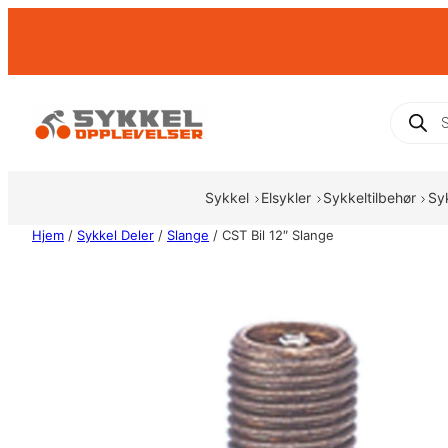
Hopp
til
innhold
Produc
search
Sykkel
Elsykler
Sykkeltilbehør
Sy
Hjem
/
Sykkel Deler
/
Slange
/ CST Bil 12″ Slange