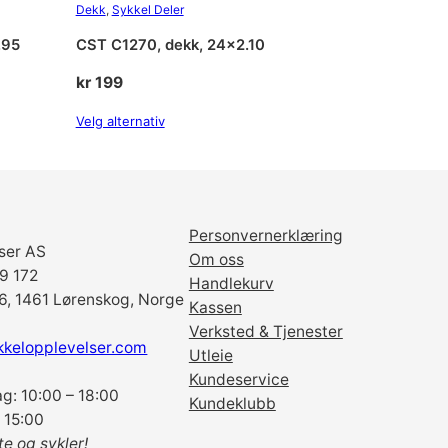
Dekk
, 
Sykkel Deler
.95
CST C1270, dekk, 24×2.10
kr
199
Velg alternativ
Personvernerklæring
ser AS
Om oss
69 172
Handlekurv
6, 1461 Lørenskog, Norge
Kassen
Verksted & Tjenester
kkelopplevelser.com
Utleie
Kundeservice
g: 10:00 – 18:00
Kundeklubb
 15:00
te og sykler!