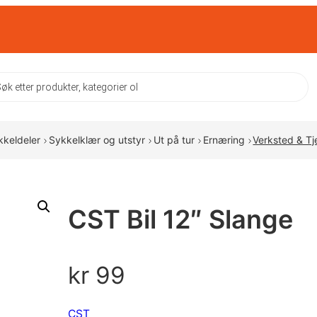
ts
kkeldeler
Sykkelklær og utstyr
Ut på tur
Ernæring
Verksted & Tj
CST Bil 12″ Slange
kr
99
CST