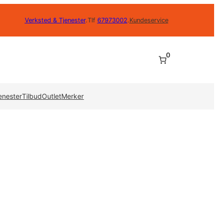
Verksted & Tjenester
.
Tlf
67973002
.
Kundeservice
0
enester
Tilbud
Outlet
Merker