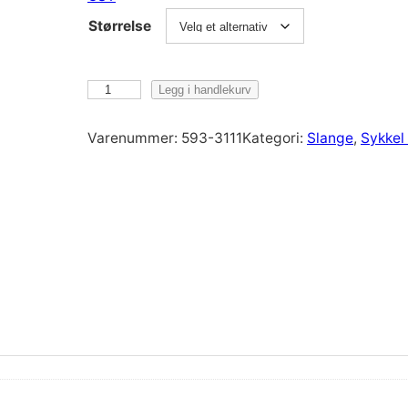
Størrelse
C
Legg i handlekurv
S
T
Varenummer:
593-3111
Kategori:
Slange
, 
Sykkel
B
i
l
1
2
"
S
l
a
n
g
e