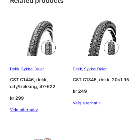
Related products
Dekk
, 
Sykkel Deler
Dekk
, 
Sykkel Deler
CST C1446, dekk,
CST C1345, dekk, 20×1.95
city/trekking, 47-622
kr
249
kr
299
Velg alternativ
Velg alternativ