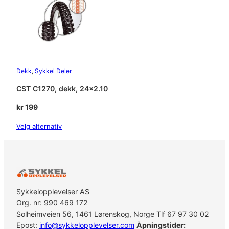
Dekk
, 
Sykkel Deler
CST C1270, dekk, 24×2.10
kr
199
Velg alternativ
Sykkelopplevelser AS
Org. nr: 990 469 172
Solheimveien 56, 1461 Lørenskog, Norge Tlf 67 97 30 02
Epost:
info@sykkelopplevelser.com
Åpningstider: