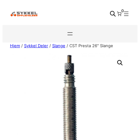
Hopp
0
til
innhold
Hjem
/
Sykkel Deler
/
Slange
/ CST Presta 26″ Slange