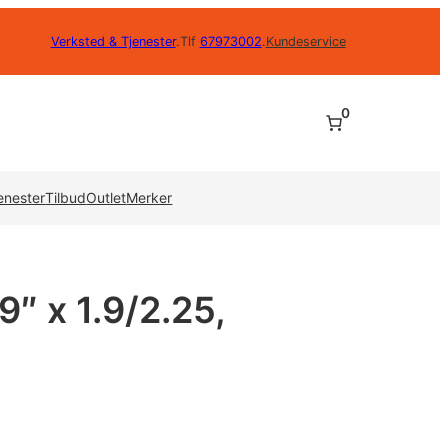
Verksted & Tjenester
.
Tlf
67973002
.
Kundeservice
0
enester
Tilbud
Outlet
Merker
9″ x 1.9/2.25,