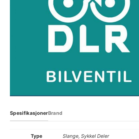
Spesifikasjoner
Brand
Type
Slange, Sykkel Deler