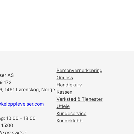
5
7
-
6
2
2
m
m
a
n
Personvernerklæring
t
ser AS
Om oss
a
69 172
Handlekurv
l
6, 1461 Lørenskog, Norge
Kassen
l
Verksted & Tjenester
kkelopplevelser.com
Utleie
Kundeservice
g: 10:00 – 18:00
Kundeklubb
 15:00
te og sykler!