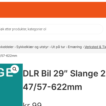
ts
kkeldeler
Sykkelklær og utstyr
Ut på tur
Ernæring
Verksted & Tj
 47/57-622mm
DLR Bil 29″ Slange 2
47/57-622mm
kr
99