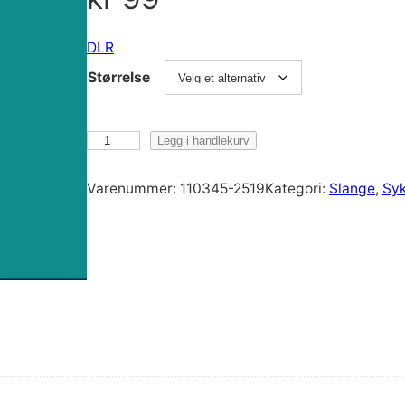
DLR
Størrelse
D
Legg i handlekurv
L
R
Varenummer:
110345-2519
Kategori:
Slange
, 
Syk
B
i
l
2
9
"
S
l
a
n