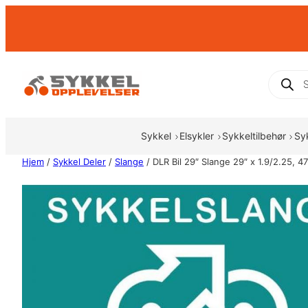
Hopp
til
innhold
Produc
search
Sykkel
Elsykler
Sykkeltilbehør
Sy
Hjem
/
Sykkel Deler
/
Slange
/ DLR Bil 29″ Slange 29″ x 1.9/2.25,