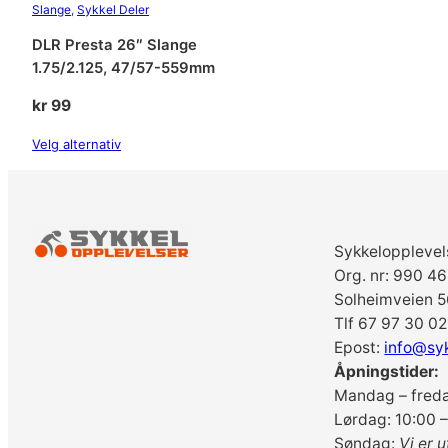
Slange
, 
Sykkel Deler
DLR Presta 26″ Slange
1.75/2.125, 47/57-559mm
kr
99
Velg alternativ
Sykkelopplevel
Org. nr: 990 4
Solheimveien 5
Tlf 67 97 30 02
Epost:
info@sy
Åpningstider:
Mandag – freda
Lørdag: 10:00 –
Søndag:
Vi er u