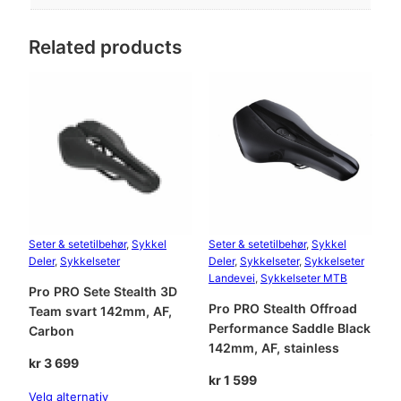
m
m
,
Related products
3
1
,
8
m
m
,
-
1
0
Seter & setetilbehør
, 
Sykkel
Seter & setetilbehør
, 
Sykkel
g
Deler
, 
Sykkelseter
Deler
, 
Sykkelseter
, 
Sykkelseter
r
Landevei
, 
Sykkelseter MTB
Pro PRO Sete Stealth 3D
a
Pro PRO Stealth Offroad
Team svart 142mm, AF,
d
Performance Saddle Black
Carbon
e
142mm, AF, stainless
r
kr
3 699
a
kr
1 599
n
Velg alternativ