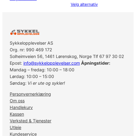
Velg alternativ
t
a
l
l
Sykkelopplevelser AS
Org. nr: 990 469 172
Solheimveien 56, 1461 Lørenskog, Norge Tlf 67 97 30 02
Epost:
info@sykkelopplevelser.com
Åpningstider:
Mandag – fredag: 10:00 – 18:00
Lørdag: 10:00 – 15:00
Søndag:
Vi er ute og sykler!
Personvernerklæring
Om oss
Handlekurv
Kassen
Verksted & Tjenester
Utleie
Kundeservice