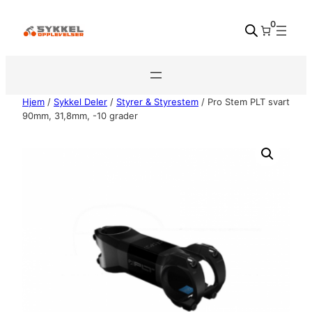
Hopp
0
til
innhold
Hjem
/
Sykkel Deler
/
Styrer & Styrestem
/ Pro Stem PLT svart
90mm, 31,8mm, -10 grader