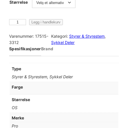
Størrelse
P
Legg i handlekurv
r
o
Varenummer:
17515-
Kategori:
Styrer & Styrestem
, 
S
3312
Sykkel Deler
t
Spesifikasjoner
Brand
e
m
P
Type
L
Styrer & Styrestem, Sykkel Deler
T
s
Farge
v
a
Størrelse
r
OS
t
9
Merke
0
Pro