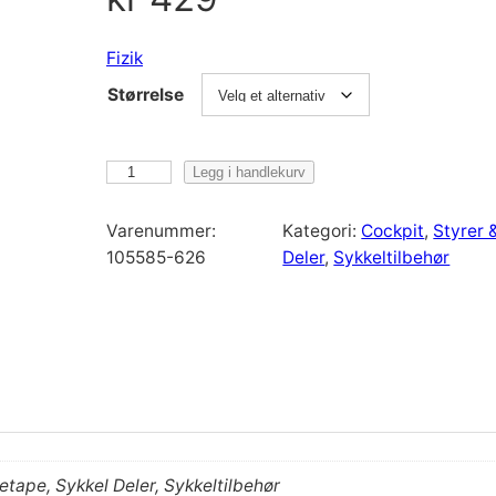
Fizik
Størrelse
F
Legg i handlekurv
i
z
Varenummer:
Kategori:
Cockpit
, 
Styrer 
i
105585-626
Deler
, 
Sykkeltilbehør
k
B
a
r
t
a
p
e
etape, Sykkel Deler, Sykkeltilbehør
V