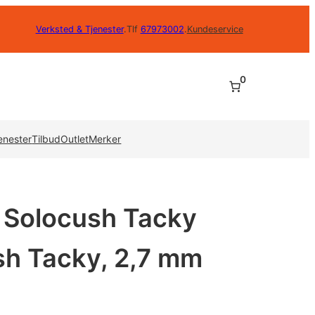
Verksted & Tjenester
.
Tlf
67973002
.
Kundeservice
0
enester
Tilbud
Outlet
Merker
o Solocush Tacky
sh Tacky, 2,7 mm