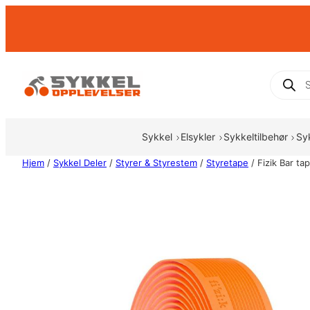
Hopp
til
innhold
Produc
search
Sykkel
Elsykler
Sykkeltilbehør
Sy
Hjem
/
Sykkel Deler
/
Styrer & Styrestem
/
Styretape
/ Fizik Bar t