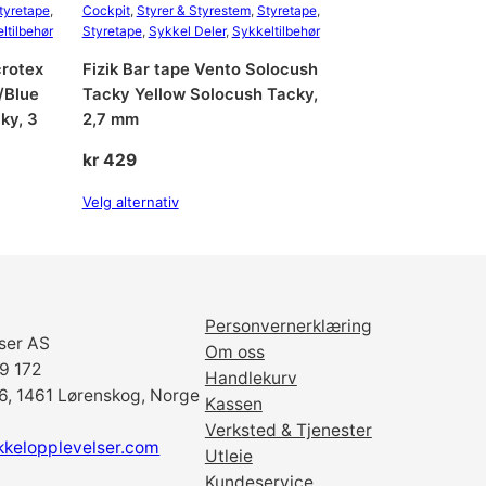
r
tyretape
, 
Cockpit
, 
Styrer & Styrestem
, 
Styretape
, 
a
ltilbehør
Styretape
, 
Sykkel Deler
, 
Sykkeltilbehør
n
crotex
Fizik Bar tape Vento Solocush
g
/Blue
Tacky Yellow Solocush Tacky,
e
ky, 3
2,7 mm
F
l
kr
429
u
Velg alternativ
o
S
o
l
o
Personvernerklæring
c
ser AS
Om oss
u
69 172
Handlekurv
s
6, 1461 Lørenskog, Norge
Kassen
h
Verksted & Tjenester
T
kkelopplevelser.com
Utleie
a
Kundeservice