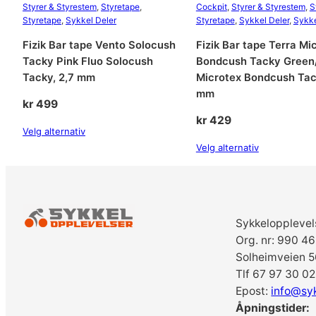
Styrer & Styrestem
, 
Styretape
, 
Cockpit
, 
Styrer & Styrestem
, 
S
Styretape
, 
Sykkel Deler
Styretape
, 
Sykkel Deler
, 
Sykke
Fizik Bar tape Vento Solocush
Fizik Bar tape Terra Mi
Tacky Pink Fluo Solocush
Bondcush Tacky Green
Tacky, 2,7 mm
Microtex Bondcush Tac
mm
kr
499
kr
429
Velg alternativ
Velg alternativ
Sykkelopplevel
Org. nr: 990 4
Solheimveien 5
Tlf 67 97 30 02
Epost:
info@sy
Åpningstider: