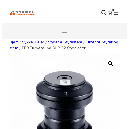
Hopp
0
til
innhold
Hjem
/
Sykkel Deler
/
Styrer & Styrestem
/
Tilbehør Styrer og
stem
/ BBB TurnAround BHP-02 Styrelager