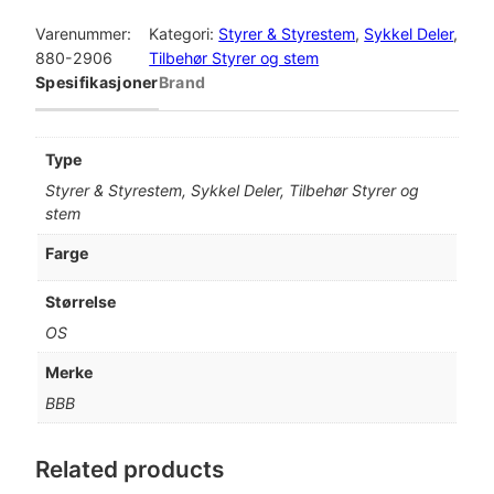
B
B
Varenummer:
Kategori:
Styrer & Styrestem
, 
Sykkel Deler
, 
T
880-2906
Tilbehør Styrer og stem
u
Spesifikasjoner
Brand
r
n
A
Type
r
Styrer & Styrestem, Sykkel Deler, Tilbehør Styrer og
o
stem
u
n
Farge
d
B
Størrelse
H
OS
P
-
Merke
0
BBB
2
S
t
Related products
y