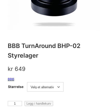
BBB TurnAround BHP-02
Styrelager
kr
649
BBB
Størrelse
B
Legg i handlekurv