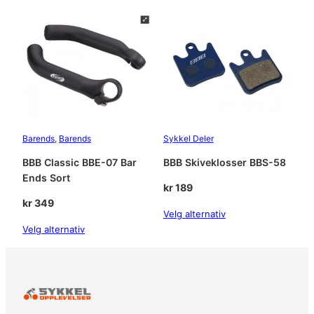
r
e
l
a
g
e
r
a
n
Barends
, 
Barends
Sykkel Deler
t
BBB Classic BBE-07 Bar
BBB Skiveklosser BBS-58
a
Ends Sort
l
kr
189
l
kr
349
Velg alternativ
Velg alternativ