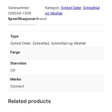
o
n
Varenummer:
Kategori:
Sykkel Deler
, 
Sykkelhjul
n
109559-1356
og tilbehør
e
Spesifikasjoner
Brand
c
t
C
Type
O
Sykkel Deler, Sykkelhjul, Sykkelhjul og tilbehør
N
N
Farge
E
C
Størrelse
T
OS
W
h
Merke
e
Connect
e
l
7
Related products
0
0