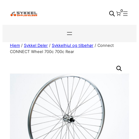
Hopp
0
til
innhold
Hjem
/
Sykkel Deler
/
Sykkelhjul og tilbehør
/ Connect
CONNECT Wheel 700c 700c Rear