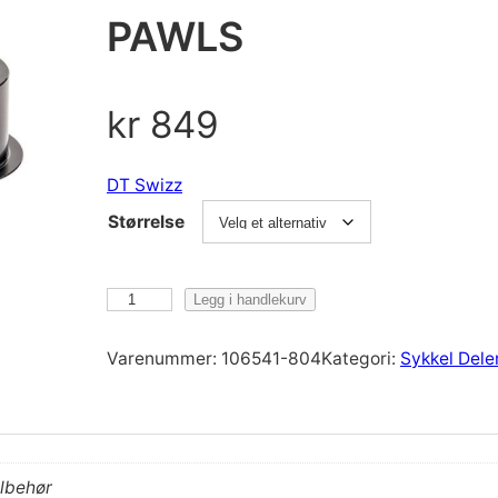
PAWLS
kr
849
DT Swizz
Størrelse
D
Legg i handlekurv
T
S
Varenummer:
106541-804
Kategori:
Sykkel Dele
w
i
z
z
D
ilbehør