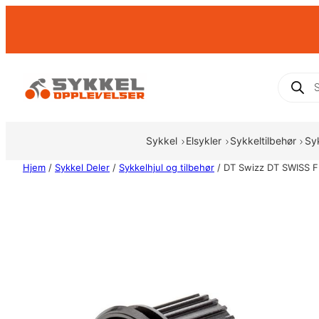
Hopp
til
innhold
Produc
search
Sykkel
Elsykler
Sykkeltilbehør
Sy
Hjem
/
Sykkel Deler
/
Sykkelhjul og tilbehør
/ DT Swizz DT SWISS 