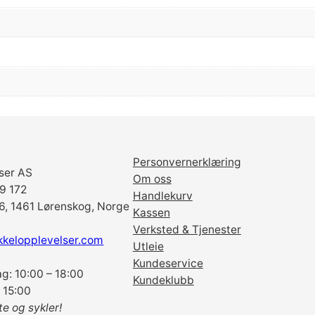
T
S
W
I
S
S
F
R
E
E
Personvernerklæring
ser AS
H
Om oss
69 172
U
Handlekurv
6, 1461 Lørenskog, Norge
B
Kassen
B
Verksted & Tjenester
kkelopplevelser.com
O
Utleie
D
Kundeservice
g: 10:00 – 18:00
Y
Kundeklubb
 15:00
S
te og sykler!
H