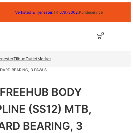
Verksted & Tjenester
.
Tlf
67973002
.
Kundeservice
0
enester
Tilbud
Outlet
Merker
NDARD BEARING, 3 PAWLS
S FREEHUB BODY
INE (SS12) MTB,
ARD BEARING, 3