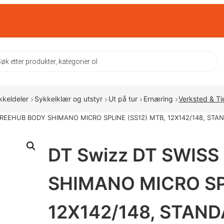
ts
kkeldeler
Sykkelklær og utstyr
Ut på tur
Ernæring
Verksted & Tj
FREEHUB BODY SHIMANO MICRO SPLINE (SS12) MTB, 12X142/148, STA
DT Swizz DT SWIS
SHIMANO MICRO SPL
12X142/148, STAND