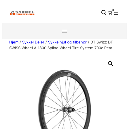
Hopp
0
til
innhold
Hjem
/
Sykkel Deler
/
Sykkelhjul og tilbehør
/ DT Swizz DT
SWISS Wheel A 1800 Spline Wheel Tire System 700c Rear