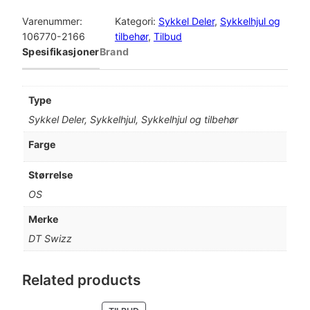
T
n
e
S
Varenummer:
Kategori:
Sykkel Deler
, 
Sykkelhjul og
w
106770-2166
tilbehør
, 
Tilbud
n
n
i
Spesifikasjoner
Brand
e
d
z
z
l
e
D
Type
T
i
p
Sykkel Deler, Sykkelhjul, Sykkelhjul og tilbehør
S
W
g
r
Farge
I
p
i
S
Størrelse
S
r
s
OS
W
h
i
e
Merke
e
DT Swizz
s
r
e
l
v
:
X
Related products
R
a
k
C