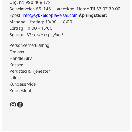
Org. nr: 990 469 172
t
Solheimveien 56, 1461 Lørenskog, Norge Tlf 67 97 30 02
a
Epost:
info@sykkelopplevelser.com
Åpningstider:
n
Mandag – fredag: 10:00 – 18:00
t
Lørdag: 10:00 – 15:00
a
Søndag:
Vi er ute og sykler!
l
l
Personvernerklæring
Om oss
Handlekurv
Kassen
Verksted & Tjenester
Utleie
Kundeservice
Kundeklubb
Instagram
Facebook