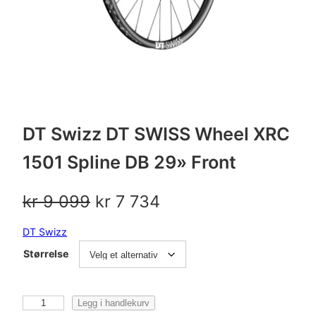
DT Swizz DT SWISS Wheel XRC
1501 Spline DB 29» Front
O
N
kr
9 099
kr
7 734
p
å
DT Swizz
p
v
Størrelse
r
æ
i
r
D
Legg i handlekurv