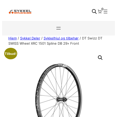
Hopp
0
til
innhold
Hjem
/
Sykkel Deler
/
Sykkelhjul og tilbehør
/ DT Swizz DT
SWISS Wheel XRC 1501 Spline DB 29» Front
Tilbud!