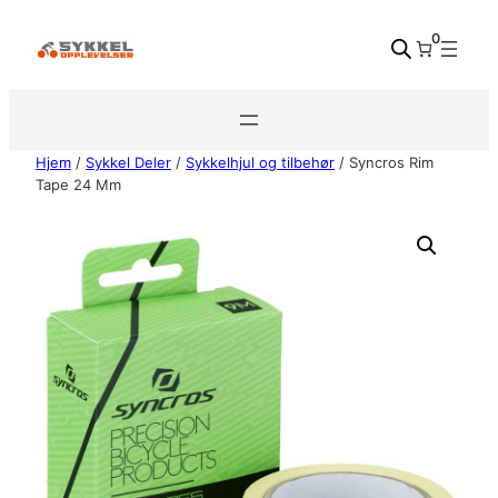
Hopp
0
til
innhold
Hjem
/
Sykkel Deler
/
Sykkelhjul og tilbehør
/ Syncros Rim
Tape 24 Mm