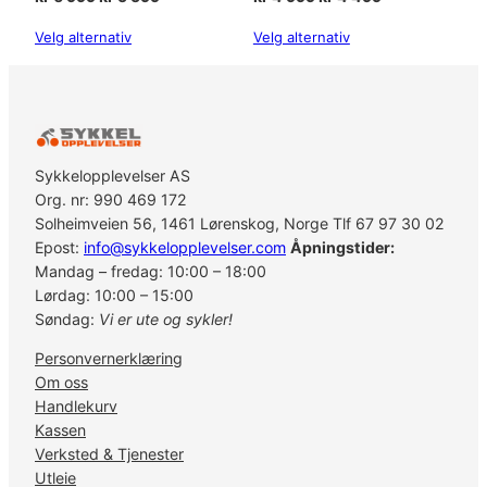
t
pris
pris
pris
pris
a
Velg alternativ
Velg alternativ
var:
er:
var:
er:
l
kr 6
kr 5
kr 4
kr 4
l
999.
599.
999.
499.
Sykkelopplevelser AS
Org. nr: 990 469 172
Solheimveien 56, 1461 Lørenskog, Norge Tlf 67 97 30 02
Epost:
info@sykkelopplevelser.com
Åpningstider:
Mandag – fredag: 10:00 – 18:00
Lørdag: 10:00 – 15:00
Søndag:
Vi er ute og sykler!
Personvernerklæring
Om oss
Handlekurv
Kassen
Verksted & Tjenester
Utleie