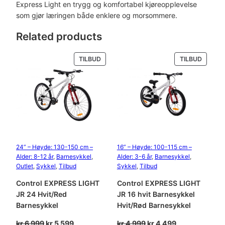
Express Light en trygg og komfortabel kjøreopplevelse
J
som gjør læringen både enklere og morsommere.
R
1
Related products
2
"
PRODUKT
PRODU
TILBUD
TILBUD
B
PÅ
PÅ
a
SALG
SALG
l
a
n
s
e
s
24” – Høyde: 130-150 cm –
16” – Høyde: 100-115 cm –
y
Alder: 8-12 år
, 
Barnesykkel
, 
Alder: 3-6 år
, 
Barnesykkel
, 
k
Outlet
, 
Sykkel
, 
Tilbud
Sykkel
, 
Tilbud
k
Control EXPRESS LIGHT
Control EXPRESS LIGHT
e
JR 24 Hvit/Red
JR 16 hvit Barnesykkel
l
Barnesykkel
Hvit/Rød Barnesykkel
a
n
Opprinnelig
Nåværende
Opprinnelig
Nåværende
kr
6 999
kr
5 599
kr
4 999
kr
4 499