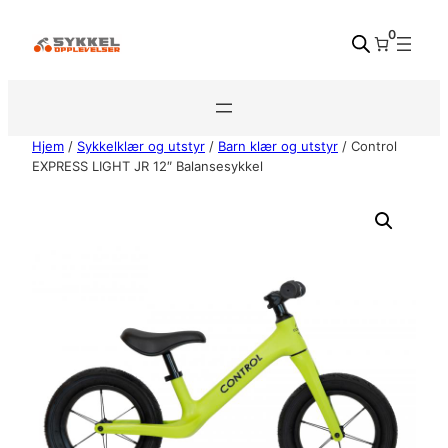
Hopp
0
til
innhold
Hjem
/
Sykkelklær og utstyr
/
Barn klær og utstyr
/ Control
EXPRESS LIGHT JR 12″ Balansesykkel