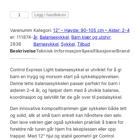
C
Legg i handlekurv
o
n
Varenumm
Kategori:
12” – Høyde: 90-105 cm – Alder: 2-4
t
er:
111874-
år
, 
Balansesykkel
, 
Barn klær og utstyr
, 
r
2836
Barnesykkel
, 
Sykkel
, 
Tilbud
o
Beskrivelse
Teknisk informasjon
Spesifikasjoner
Brand
l
E
X
Control Express Light balansesykkel er utviklet for å gi
P
barn en trygg og morsom start på sykkelopplevelsen.
R
Denne lette balansesykkelen passer perfekt for barn i
E
alderen
2–4 år
, og hjelper dem med å utvikle balanse,
S
koordinasjon og selvtillit før de går over til pedalsykkel.
S
Den innovative
komposittrammen
gjør sykkelen både lett
L
og solid, slik at små barn enkelt kan håndtere den selv.
I
Den lave vekten gjør også sykkelen praktisk å bære for
G
foreldre når turen går hjem fra lekeplassen eller opp
H
trapper. Med
12″ hju
l
og stabil geometri gir Control
T