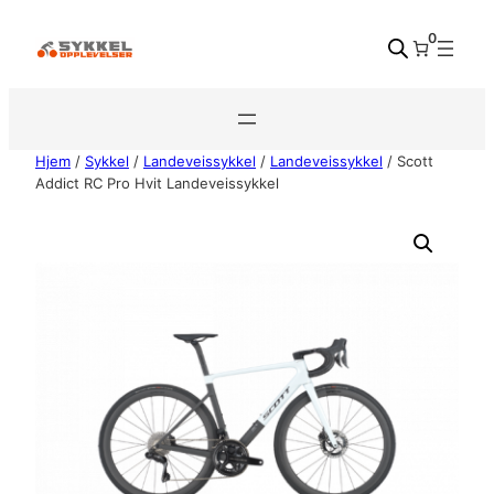
Hopp
0
til
innhold
Hjem
/
Sykkel
/
Landeveissykkel
/
Landeveissykkel
/ Scott
Addict RC Pro Hvit Landeveissykkel