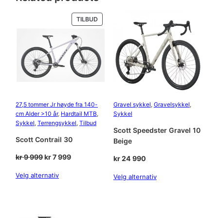
PRODUKT
TILBUD
PÅ
SALG
27,5 tommer Jr høyde fra 140-
Gravel sykkel
, 
Gravelsykkel
, 
cm Alder >10 år
, 
Hardtail MTB
, 
Sykkel
Sykkel
, 
Terrengsykkel
, 
Tilbud
Scott Speedster Gravel 10
Scott Contrail 30
Beige
Opprinnelig
Nåværende
kr
9 999
kr
7 999
kr
24 990
pris
pris
Velg alternativ
Velg alternativ
var:
er:
kr 9
kr 7
999.
999.