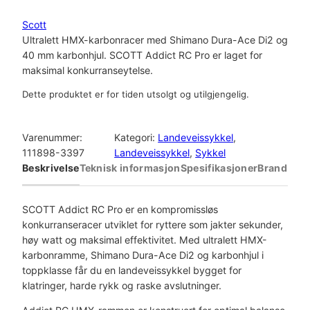
Scott
Ultralett HMX-karbonracer med Shimano Dura-Ace Di2 og
40 mm karbonhjul. SCOTT Addict RC Pro er laget for
maksimal konkurranseytelse.
Dette produktet er for tiden utsolgt og utilgjengelig.
Varenummer:
Kategori:
Landeveissykkel
, 
111898-3397
Landeveissykkel
, 
Sykkel
Beskrivelse
Teknisk informasjon
Spesifikasjoner
Brand
SCOTT Addict RC Pro er en kompromissløs
konkurranseracer utviklet for ryttere som jakter sekunder,
høy watt og maksimal effektivitet. Med ultralett HMX-
karbonramme, Shimano Dura-Ace Di2 og karbonhjul i
toppklasse får du en landeveissykkel bygget for
klatringer, harde rykk og raske avslutninger.