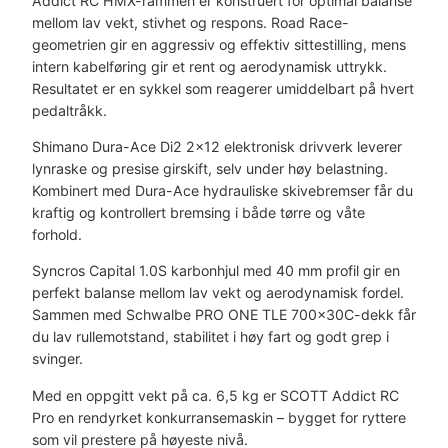
Addict RC HMX-rammen er konstruert for optimal balanse
mellom lav vekt, stivhet og respons. Road Race-
geometrien gir en aggressiv og effektiv sittestilling, mens
intern kabelføring gir et rent og aerodynamisk uttrykk.
Resultatet er en sykkel som reagerer umiddelbart på hvert
pedaltråkk.
Shimano Dura-Ace Di2 2×12 elektronisk drivverk leverer
lynraske og presise girskift, selv under høy belastning.
Kombinert med Dura-Ace hydrauliske skivebremser får du
kraftig og kontrollert bremsing i både tørre og våte
forhold.
Syncros Capital 1.0S karbonhjul med 40 mm profil gir en
perfekt balanse mellom lav vekt og aerodynamisk fordel.
Sammen med Schwalbe PRO ONE TLE 700x30C-dekk får
du lav rullemotstand, stabilitet i høy fart og godt grep i
svinger.
Med en oppgitt vekt på ca. 6,5 kg er SCOTT Addict RC
Pro en rendyrket konkurransemaskin – bygget for ryttere
som vil prestere på høyeste nivå.