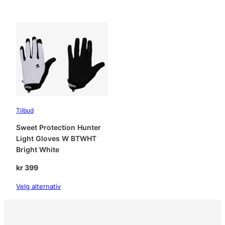
d
S
y
k
k
e
l
h
j
e
Tilbud
l
m
Sweet Protection Hunter
a
Light Gloves W BTWHT
n
Bright White
t
kr
399
a
l
Velg alternativ
l