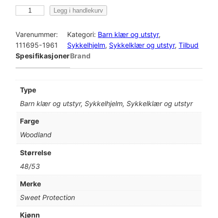
S
Legg i handlekurv
w
e
Varenummer:
Kategori:
Barn klær og utstyr
, 
e
111695-1961
Sykkelhjelm
, 
Sykkelklær og utstyr
, 
Tilbud
t
Spesifikasjoner
Brand
P
r
o
Type
t
Barn klær og utstyr, Sykkelhjelm, Sykkelklær og utstyr
e
c
Farge
t
Woodland
i
o
Størrelse
n
48/53
R
i
Merke
p
Sweet Protection
p
e
Kjønn