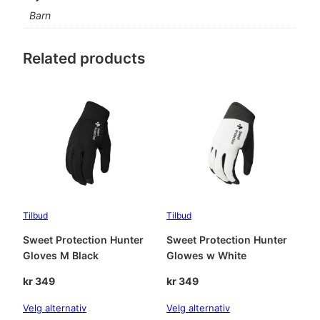
r
Barn
M
I
Related products
P
S
H
e
l
m
e
t
J
R
W
Tilbud
Tilbud
o
Sweet Protection Hunter
Sweet Protection Hunter
o
Gloves M Black
Glowes w White
d
l
kr
349
kr
349
a
n
Velg alternativ
Velg alternativ