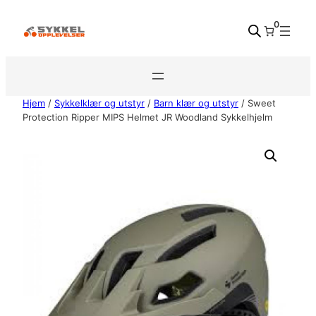
Hopp
0
til
innhold
Hjem
/
Sykkelklær og utstyr
/
Barn klær og utstyr
/ Sweet
Protection Ripper MIPS Helmet JR Woodland Sykkelhjelm