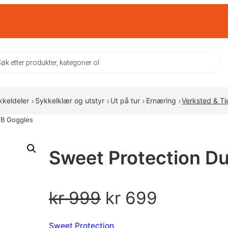
ts
kkeldeler
Sykkelklær og utstyr
Ut på tur
Ernæring
Verksted & Tj
TB Goggles
Sweet Protection D
O
N
kr
999
kr
699
p
å
Sweet Protection