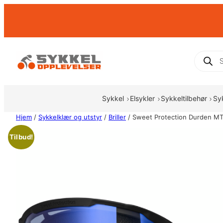
Hopp
til
innhold
Produc
search
Sykkel
Elsykler
Sykkeltilbehør
Sy
Hjem
/
Sykkelklær og utstyr
/
Briller
/ Sweet Protection Durden M
Tilbud!