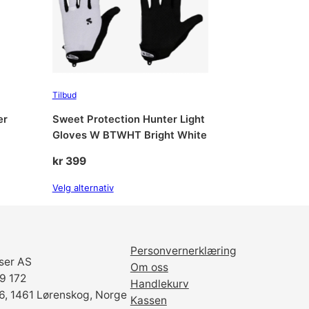
a
k
6
l
l
r
9
Tilbud
9
er
Sweet Protection Hunter Light
Gloves W BTWHT Bright White
9
.
kr
399
9
Velg alternativ
9
.
Personvernerklæring
ser AS
Om oss
69 172
Handlekurv
6, 1461 Lørenskog, Norge
Kassen