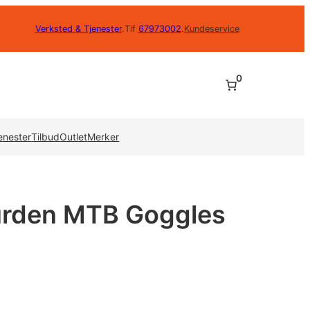
Verksted & Tjenester
.
Tlf
67973002
.
Kundeservice
0
enester
Tilbud
Outlet
Merker
urden MTB Goggles