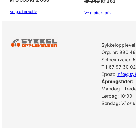
Opprinnelig
Nåværen
kr
349
kr
262
pris
pris
pris
pris
Velg alternativ
Velg alternativ
var:
er:
var:
er:
kr 3
kr 2
kr 349.
kr 262.
599.
699.
Sykkelopplevel
Org. nr: 990 4
Solheimveien 5
Tlf 67 97 30 02
Epost:
info@sy
Åpningstider:
Mandag – freda
Lørdag: 10:00 –
Søndag:
Vi er u