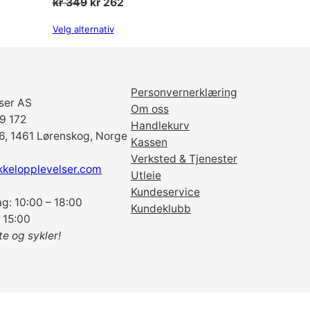
de
Opprinnelig
Nåværende
kr
349
kr
262
pris
pris
Velg alternativ
var:
er:
kr 349.
kr 262.
Personvernerklæring
ser AS
Om oss
69 172
Handlekurv
6, 1461 Lørenskog, Norge
Kassen
Verksted & Tjenester
kkelopplevelser.com
Utleie
Kundeservice
g: 10:00 – 18:00
Kundeklubb
 15:00
te og sykler!