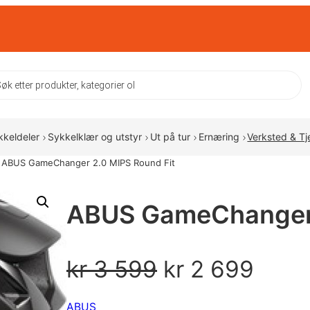
ts
kkeldeler
Sykkelklær og utstyr
Ut på tur
Ernæring
Verksted & Tj
 ABUS GameChanger 2.0 MIPS Round Fit
ABUS GameChanger 
O
N
kr
3 599
kr
2 699
p
å
ABUS