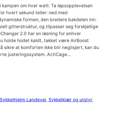
 kampen om hver watt: Ta løpsopplevelsen
or hvert sekund teller: ned med
erodynamiske formen, den bredere bakdelen inn.
l gitterstruktur, og tilpasser seg forskjellige
eChanger 2.0 har en løsning for enhver
u holde hodet kaldt, takket være AirBoost
å sikre at komforten ikke blir neglisjert, kan du
terte justeringssystem. ActiCage…
Sykkelhjelm Landevei
, 
Sykkelklær og utstyr
, 