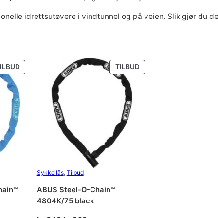
d
lle idrettsutøvere i vindtunnel og på veien. Slik gjør du de
k
2
F
i
t
r
6
a
PRODUKT
PRODUKT
n
ILBUD
TILBUD
9
PÅ
PÅ
t
SALG
SALG
a
3
9
l
l
5
.
9
Sykkellås
, 
Tilbud
9
hain™
ABUS Steel-O-Chain™
.
4804K/75 black