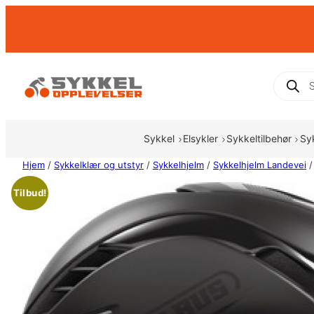
Hopp
til
innhold
Produc
search
Sykkel
Elsykler
Sykkeltilbehør
Sy
Hjem
/
Sykkelklær og utstyr
/
Sykkelhjelm
/
Sykkelhjelm Landevei
/
Tilbud!