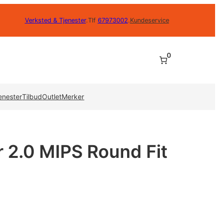
Verksted & Tjenester
.
Tlf
67973002
.
Kundeservice
0
enester
Tilbud
Outlet
Merker
2.0 MIPS Round Fit