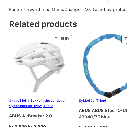
Faster forward med GameChanger 2.0: Testet av profesjone
Related products
PRODUKT
TILBUD
T
PÅ
SALG
Sykkelhjelm
, 
Sykkelhjelm Landevei
, 
Sykkellås
, 
Tilbud
Sykkelklær og utstyr
, 
Tilbud
ABUS ABUS Steel-O-C
ABUS AirBreaker 2.0
4804C/75 blue
Opprinnelig
Nåværende
kr
3 599
kr
2 699