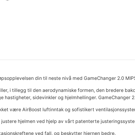
e
g
r
C
h
p
i
a
n
r
s
g
e
i
e
r
2
s
r
.
0
løpsopplevelsen din til neste nivå med GameChanger 2.0 MIP
M
v
:
I
iller, i tillegg til den aerodynamiske formen, den bredere ba
P
lige hastigheter, sidevinkler og hjelmhellinger. GameChanger 2
a
k
S
ket være AirBoost luftinntak og sofistikert ventilasjonssyst
R
r
r
o
lt justere hjelmen ved hjelp av vårt patenterte justeringssyste
u
:
n
asjonskreftene ved fall, og beskytter hjernen bedre.