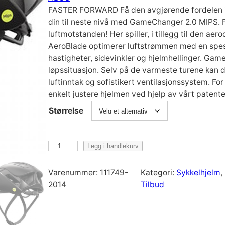
FASTER FORWARD Få den avgjørende fordelen i
p
v
din til neste nivå med GameChanger 2.0 MIPS. F
luftmotstanden! Her spiller, i tillegg til den a
r
æ
AeroBlade optimerer luftstrømmen med en spesiel
hastigheter, sidevinkler og hjelmhellinger. Gam
løpssituasjon. Selv på de varmeste turene kan d
i
r
luftinntak og sofistikert ventilasjonssystem. For 
enkelt justere hjelmen ved hjelp av vårt paten
n
e
Størrelse
n
n
A
Legg i handlekurv
e
d
B
U
Varenummer:
111749-
Kategori:
Sykkelhjelm
, 
l
e
S
2014
Tilbud
G
i
p
a
m