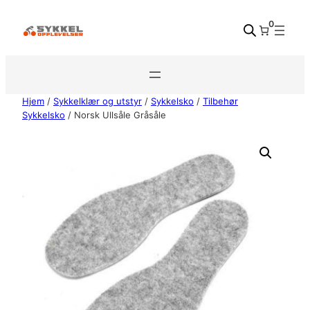
Hopp
0
til
innhold
Hjem
/
Sykkelklær og utstyr
/
Sykkelsko
/
Tilbehør
Sykkelsko
/ Norsk Ullsåle Gråsåle