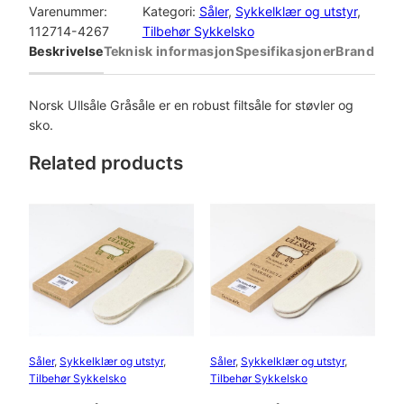
r
Varenummer:
Kategori:
Såler
, 
Sykkelklær og utstyr
, 
s
112714-4267
Tilbehør Sykkelsko
k
Beskrivelse
Teknisk informasjon
Spesifikasjoner
Brand
U
l
l
Norsk Ullsåle Gråsåle er en robust filtsåle for støvler og
s
sko.
å
Related products
l
e
G
r
å
s
å
l
e
a
Såler
, 
Sykkelklær og utstyr
, 
Såler
, 
Sykkelklær og utstyr
, 
n
Tilbehør Sykkelsko
Tilbehør Sykkelsko
t
a