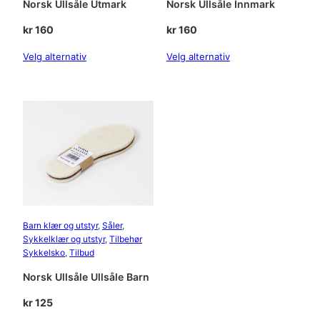
Norsk Ullsåle Utmark
Norsk Ullsåle Innmark
l
kr
160
kr
160
l
Velg alternativ
Velg alternativ
Barn klær og utstyr
, 
Såler
, 
Sykkelklær og utstyr
, 
Tilbehør
Sykkelsko
, 
Tilbud
Norsk Ullsåle Ullsåle Barn
kr
125