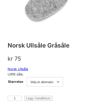
Norsk Ullsåle Gråsåle
kr
75
Norsk Ullsåle
Ullfilt såle.
Størrelse
N
Legg i handlekurv
o