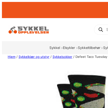
Hopp
til
innhold
Produc
search
Sykkel
Elsykler
Sykkeltilbehør
Sy
Hjem
/
Sykkelklær og utstyr
/
Sykkelsokker
/ Defeet Taco Tuesday