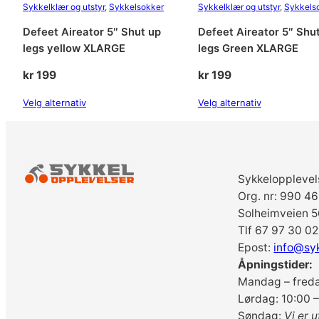
Sykkelklær og utstyr
, 
Sykkelsokker
Sykkelklær og utstyr
, 
Sykkels
Defeet Aireator 5″ Shut up
Defeet Aireator 5″ Shu
legs yellow XLARGE
legs Green XLARGE
kr
199
kr
199
Velg alternativ
Velg alternativ
Sykkelopplevel
Org. nr: 990 4
Solheimveien 5
Tlf 67 97 30 02
Epost:
info@sy
Åpningstider:
Mandag – freda
Lørdag: 10:00 –
Søndag:
Vi er u