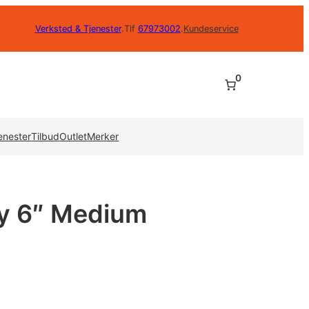
Verksted & Tjenester
.
Tlf
67973002
.
Kundeservice
0
enester
Tilbud
Outlet
Merker
y 6″ Medium