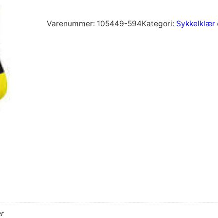
Varenummer:
105449-594
Kategori:
Sykkelklær 
er