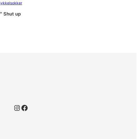
Sykkelsokker
5″ Shut up
Instagram
Facebook