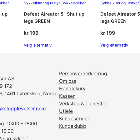
okker
Sykkelklær og utstyr
, 
Sykkelsokker
Sykkelklær og utstyr
, 
t up
Defeet Aireator 5″ Shut up
Defeet Aireator 
legs GREEN
legs GREEN
kr
199
kr
199
Velg alternativ
Velg alternativ
Personvernerklæring
ser AS
Om oss
69 172
Handlekurv
6, 1461 Lørenskog, Norge
Kassen
Verksted & Tjenester
kkelopplevelser.com
Utleie
Kundeservice
g: 10:00 – 18:00
Kundeklubb
 15:00
te og sykler!