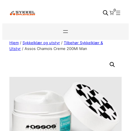
Hopp
0
til
innhold
Hjem
/
Sykkelklær og utstyr
/
Tilbehør Sykkelklær &
Utstyr
/ Assos Chamois Creme 200Ml Man