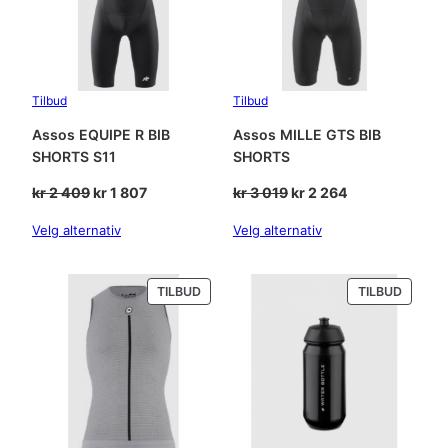
Tilbud
Tilbud
Assos EQUIPE R BIB
Assos MILLE GTS BIB
SHORTS S11
SHORTS
Opprinnelig
Nåværende
Opprinnelig
Nåværende
kr
2 409
kr
1 807
kr
3 019
kr
2 264
pris
pris
pris
pris
Velg alternativ
Velg alternativ
var:
er:
var:
er:
kr 2
kr 1
kr 3
kr 2
409.
807.
019.
264.
PRODUKT
PRODU
TILBUD
TILBUD
PÅ
PÅ
SALG
SALG