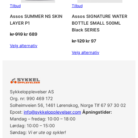
Tilbud
Tilbud
Assos SUMMER NS SKIN
Assos SIGNATURE WATER
LAYER P1
BOTTLE SMALL 500ML
Black SERIES
Opprinnelig
Nåværende
kr
919
kr
689
pris
pris
Opprinnelig
Nåværende
kr
129
kr
97
Velg alternativ
var:
er:
pris
pris
Velg alternativ
kr 919.
kr 689.
var:
er:
kr 129.
kr 97.
Sykkelopplevelser AS
Org. nr: 990 469 172
Solheimveien 56, 1461 Lørenskog, Norge Tlf 67 97 30 02
Epost:
info@sykkelopplevelser.com
Åpningstider:
Mandag – fredag: 10:00 – 18:00
Lørdag: 10:00 – 15:00
Søndag:
Vi er ute og sykler!