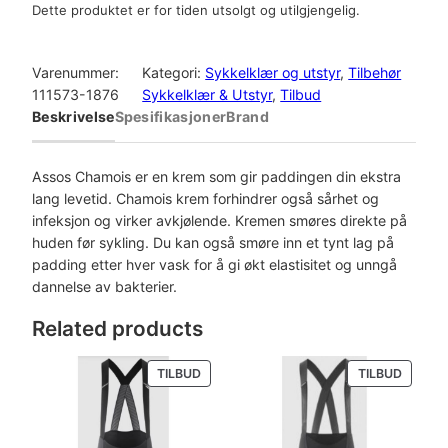
Dette produktet er for tiden utsolgt og utilgjengelig.
Varenummer:
Kategori:
Sykkelklær og utstyr
, 
Tilbehør
111573-1876
Sykkelklær & Utstyr
, 
Tilbud
Beskrivelse
Spesifikasjoner
Brand
Assos Chamois er en krem som gir paddingen din ekstra
lang levetid. Chamois krem forhindrer også sårhet og
infeksjon og virker avkjølende. Kremen smøres direkte på
huden før sykling. Du kan også smøre inn et tynt lag på
padding etter hver vask for å gi økt elastisitet og unngå
dannelse av bakterier.
Related products
PRODUKT
PRODU
TILBUD
TILBUD
PÅ
PÅ
SALG
SALG