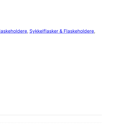
laskeholdere
, 
Sykkelflasker & Flaskeholdere
, 