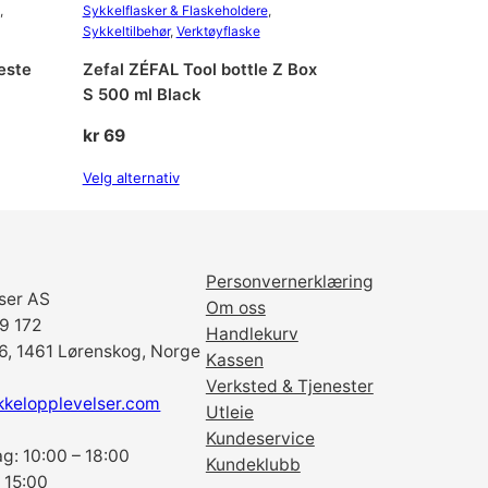
, 
Sykkelflasker & Flaskeholdere
, 
Sykkeltilbehør
, 
Verktøyflaske
este
Zefal ZÉFAL Tool bottle Z Box
S 500 ml Black
kr
69
Velg alternativ
Personvernerklæring
ser AS
Om oss
69 172
Handlekurv
6, 1461 Lørenskog, Norge
Kassen
Verksted & Tjenester
kkelopplevelser.com
Utleie
Kundeservice
g: 10:00 – 18:00
Kundeklubb
 15:00