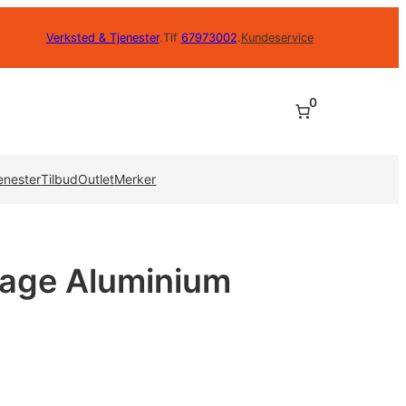
Verksted & Tjenester
.
Tlf
67973002
.
Kundeservice
0
enester
Tilbud
Outlet
Merker
cage Aluminium