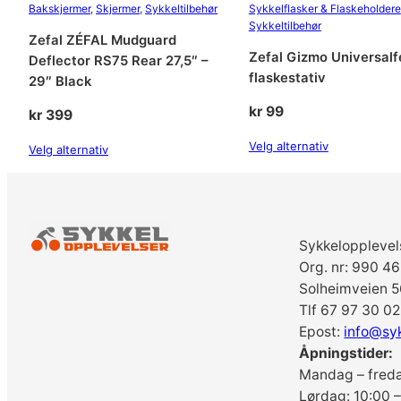
Bakskjermer
, 
Skjermer
, 
Sykkeltilbehør
Sykkelflasker & Flaskeholdere
Sykkeltilbehør
Zefal ZÉFAL Mudguard
Zefal Gizmo Universalf
Deflector RS75 Rear 27,5″ –
flaskestativ
29″ Black
kr
99
kr
399
Velg alternativ
Velg alternativ
Sykkelopplevel
Org. nr: 990 4
Solheimveien 5
Tlf 67 97 30 02
Epost:
info@sy
Åpningstider:
Mandag – freda
Lørdag: 10:00 –