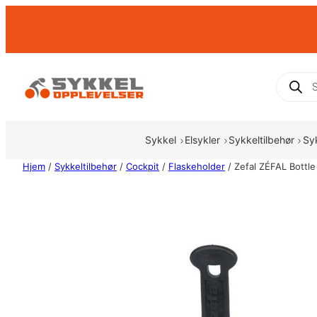
Hopp
til
innhold
Produc
search
Sykkel
Elsykler
Sykkeltilbehør
Sy
Hjem
/
Sykkeltilbehør
/
Cockpit
/
Flaskeholder
/ Zefal ZÉFAL Bottle