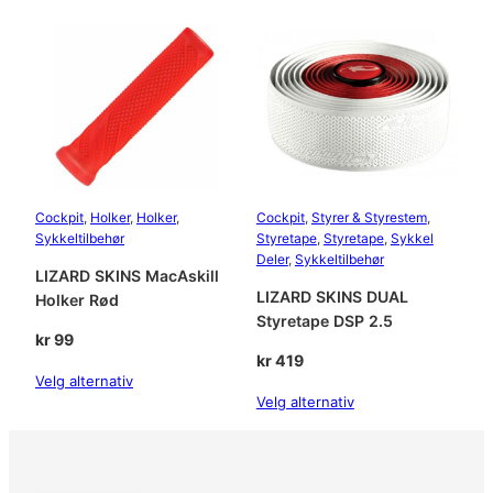
o
l
k
e
r
G
r
ø
n
Cockpit
, 
Holker
, 
Holker
, 
Cockpit
, 
Styrer & Styrestem
, 
n
Sykkeltilbehør
Styretape
, 
Styretape
, 
Sykkel
a
Deler
, 
Sykkeltilbehør
LIZARD SKINS MacAskill
n
LIZARD SKINS DUAL
Holker Rød
t
Styretape DSP 2.5
a
kr
99
l
kr
419
l
Velg alternativ
Velg alternativ