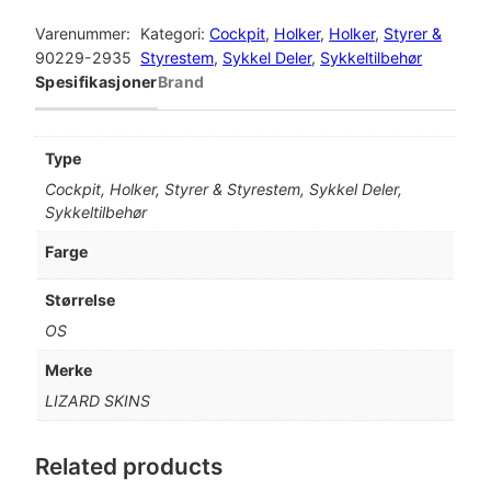
I
Z
Varenummer:
Kategori:
Cockpit
, 
Holker
, 
Holker
, 
Styrer &
A
90229-2935
Styrestem
, 
Sykkel Deler
, 
Sykkeltilbehør
R
Spesifikasjoner
Brand
D
S
K
Type
I
Cockpit, Holker, Styrer & Styrestem, Sykkel Deler,
N
Sykkeltilbehør
S
C
Farge
h
a
Størrelse
r
OS
g
e
Merke
r
LIZARD SKINS
E
v
o
Related products
H