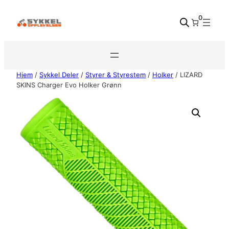
Hopp
0
til
innhold
Hjem
/
Sykkel Deler
/
Styrer & Styrestem
/
Holker
/ LIZARD
SKINS Charger Evo Holker Grønn