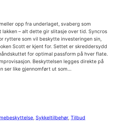
smeller opp fra underlaget, svaberg som
kken – alt dette gir slitasje over tid. Syncros
or ryttere som vil beskytte investeringen sin,
ken Scott er kjent for. Settet er skreddersydd
håndskuttet for optimal passform på hver flate.
 improvisasjon. Beskyttelsen legges direkte på
len ser like gjennomført ut som…
ebeskyttelse
, 
Sykkeltilbehør
, 
Tilbud