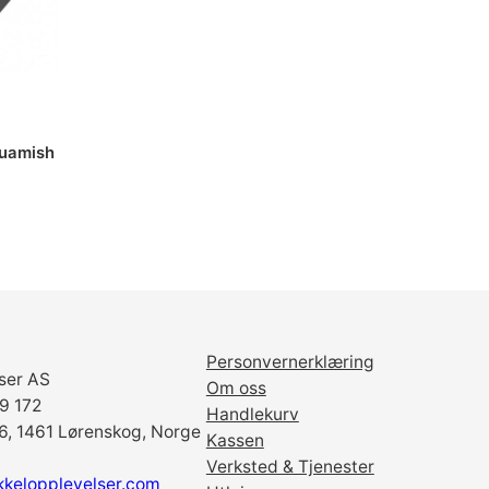
t
t
F
i
n
i
quamish
s
h
a
n
t
a
l
l
Personvernerklæring
ser AS
Om oss
69 172
Handlekurv
6, 1461 Lørenskog, Norge
Kassen
Verksted & Tjenester
kkelopplevelser.com