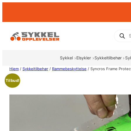
Hopp
til
innhold
Produc
search
Sykkel
Elsykler
Sykkeltilbehør
Sy
Hjem
/
Sykkeltilbehør
/
Rammebeskyttelse
/ Syncros Frame Protecti
Tilbud!