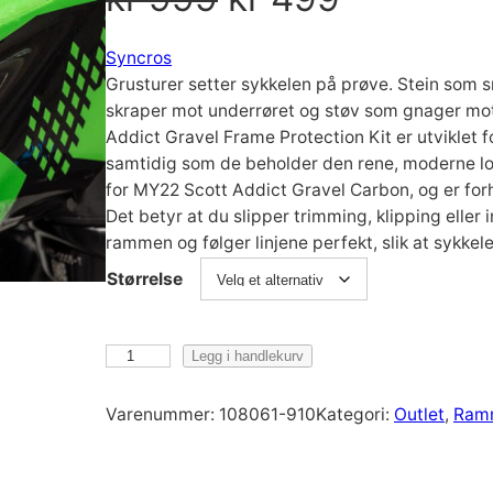
p
å
Syncros
Grusturer setter sykkelen på prøve. Stein som 
p
v
skraper mot underrøret og støv som gnager mot la
Addict Gravel Frame Protection Kit er utviklet f
r
æ
samtidig som de beholder den rene, moderne loo
for MY22 Scott Addict Gravel Carbon, og er for
Det betyr at du slipper trimming, klipping eller
i
r
rammen og følger linjene perfekt, slik at sykke
n
e
Størrelse
n
n
S
Legg i handlekurv
y
e
d
n
Varenummer:
108061-910
Kategori:
Outlet
, 
Ramm
c
l
e
r
o