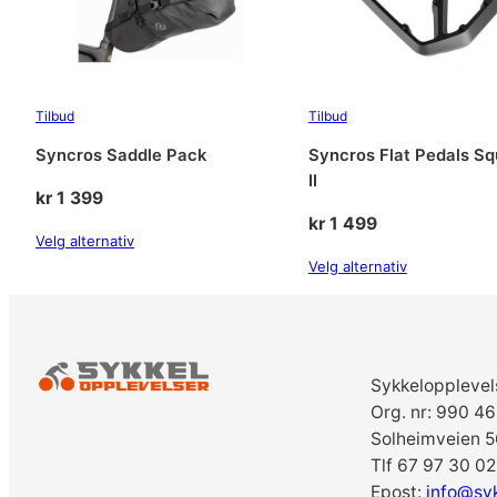
Tilbud
Tilbud
Syncros Saddle Pack
Syncros Flat Pedals S
II
kr
1 399
kr
1 499
Velg alternativ
Velg alternativ
Sykkelopplevel
Org. nr: 990 4
Solheimveien 5
Tlf 67 97 30 02
Epost:
info@sy