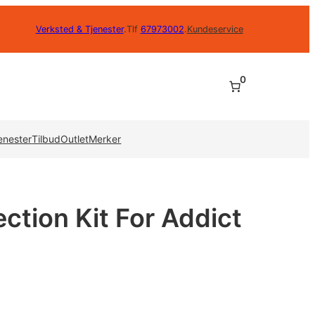
Verksted & Tjenester
.
Tlf
67973002
.
Kundeservice
0
enester
Tilbud
Outlet
Merker
ction Kit For Addict