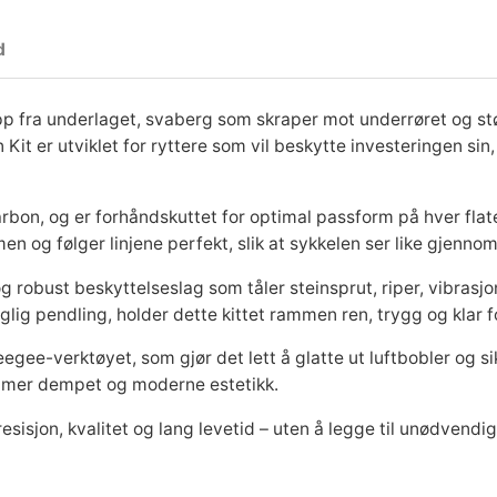
i
p
s
F
d
r
g
r
a
pp fra underlaget, svaberg som skraper mot underrøret og stø
m
p
i
n Kit er utviklet for ryttere som vil beskytte investeringen 
e
P
r
s
r
bon, og er forhåndskuttet for optimal passform på hver flate.
o
n og følger linjene perfekt, slik at sykkelen ser like gjenno
i
e
t
e
t og robust beskyttelseslag som tåler steinsprut, riper, vibra
s
r
c
lig pendling, holder dette kittet rammen ren, trygg og klar f
t
e-verktøyet, som gjør det lett å glatte ut luftbobler og sik
i
v
:
en mer dempet og moderne estetikk.
o
n
esisjon, kvalitet og lang levetid – uten å legge til unødvendig
a
k
K
i