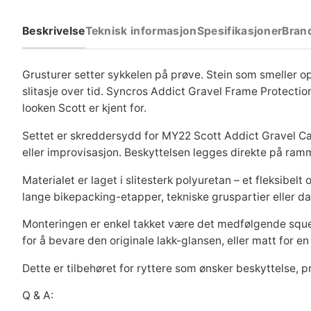
Beskrivelse
Teknisk informasjon
Spesifikasjoner
Bran
Grusturer setter sykkelen på prøve. Stein som smeller o
slitasje over tid. Syncros Addict Gravel Frame Protectio
looken Scott er kjent for.
Settet er skreddersydd for MY22 Scott Addict Gravel Car
eller improvisasjon. Beskyttelsen legges direkte på ramme
Materialet er laget i slitesterk polyuretan – et fleksibel
lange bikepacking-etapper, tekniske gruspartier eller dag
Monteringen er enkel takket være det medfølgende squeege
for å bevare den originale lakk-glansen, eller matt for 
Dette er tilbehøret for ryttere som ønsker beskyttelse, pr
Q & A: