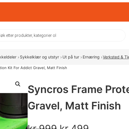
ts
kkeldeler
Sykkelklær og utstyr
Ut på tur
Ernæring
Verksted & Tj
on Kit For Addict Gravel, Matt Finish
Syncros Frame Prote
Gravel, Matt Finish
O
N
kr
999
kr
499