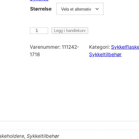
Størrelse
S
Legg i handlekurv
y
n
Varenummer:
111242-
Kategori:
Sykkelflaske
c
1718
Sykkeltilbehør
r
o
s
W
a
t
e
r
B
o
t
askeholdere, Sykkeltilbehør