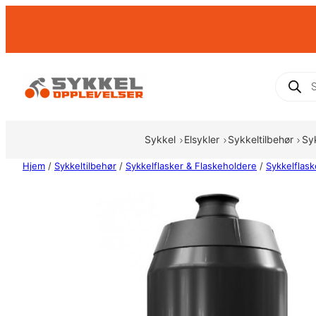
Hopp
til
innhold
Produc
search
Sykkel
Elsykler
Sykkeltilbehør
Sy
Hjem
/
Sykkeltilbehør
/
Sykkelflasker & Flaskeholdere
/
Sykkelflask