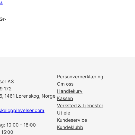
 &
Gr-
Personvernerklæring
ser AS
Om oss
69 172
Handlekurv
6, 1461 Lørenskog, Norge
Kassen
Verksted & Tjenester
kkelopplevelser.com
Utleie
Kundeservice
g: 10:00 – 18:00
Kundeklubb
 15:00