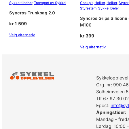
Sykkeltilbehør
, 
Transport av Sykkel
Cockpit
, 
Holker
, 
Holker
, 
Styrer
Styrestem
, 
Sykkel Deler
Syncros Trunkbag 2.0
Syncros Grips Silicone 
kr
1 599
M100
Velg alternativ
kr
399
Velg alternativ
Sykkelopplevel
Org. nr: 990 4
Solheimveien 5
Tlf 67 97 30 02
Epost:
info@sy
Åpningstider:
Mandag – freda
Lørdag: 10:00 –