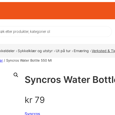
ts
kkeldeler
Sykkelklær og utstyr
Ut på tur
Ernæring
Verksted & Tj
er
/ Syncros Water Bottle 550 Ml
Syncros Water Bottl
kr
79
Syncros