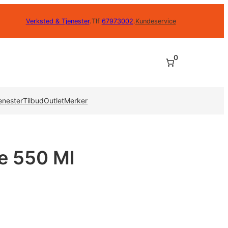
Verksted & Tjenester
.
Tlf
67973002
.
Kundeservice
0
enester
Tilbud
Outlet
Merker
e 550 Ml