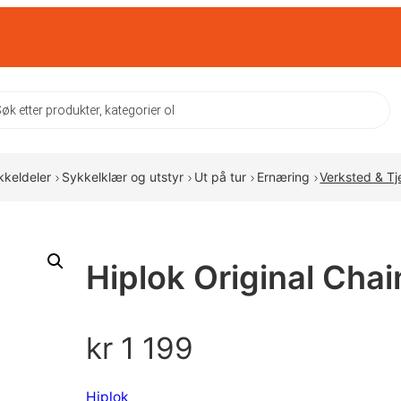
ts
kkeldeler
Sykkelklær og utstyr
Ut på tur
Ernæring
Verksted & Tj
Hiplok Original Chai
kr
1 199
Hiplok