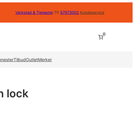
Verksted & Tjenester
.
Tlf
67973002
.
Kundeservice
0
enester
Tilbud
Outlet
Merker
n lock