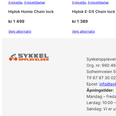
Sykkellås
, 
Sykkeltilbehør
Sykkellås
, 
Sykkeltilbehør
Hiplok Homie Chain lock
Hiplok E-DX Chain lock
kr
1 499
kr
1 389
Velg alternativ
Velg alternativ
Sykkelopplevel
Org. nr: 990 4
Solheimveien 5
Tlf 67 97 30 02
Epost:
info@sy
Åpningstider:
Mandag – freda
Lørdag: 10:00 –
Søndag:
Vi er u