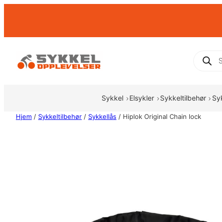
Hopp
til
innhold
Produc
search
Sykkel
Elsykler
Sykkeltilbehør
Sy
Hjem
/
Sykkeltilbehør
/
Sykkellås
/ Hiplok Original Chain lock