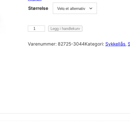
Størrelse
H
Legg i handlekurv
i
p
Varenummer:
82725-3044
Kategori:
Sykkellås
, 
S
l
o
k
O
r
i
g
i
n
a
l
C