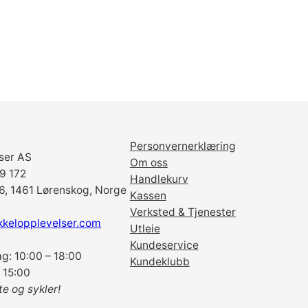
Personvernerklæring
ser AS
Om oss
69 172
Handlekurv
6, 1461 Lørenskog, Norge
Kassen
Verksted & Tjenester
kkelopplevelser.com
Utleie
Kundeservice
g: 10:00 – 18:00
Kundeklubb
 15:00
te og sykler!