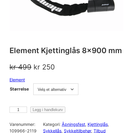
Element Kjettinglås 8×900 mm
O
N
kr
499
kr
250
p
å
Element
p
v
Størrelse
r
æ
i
r
E
Legg i handlekurv
l
n
e
e
Varenummer:
Kategori:
Åpningsfest
, 
Kjettinglås
, 
m
109966-2119
Sykkellås
, 
Sykkeltilbehør
, 
Tilbud
n
n