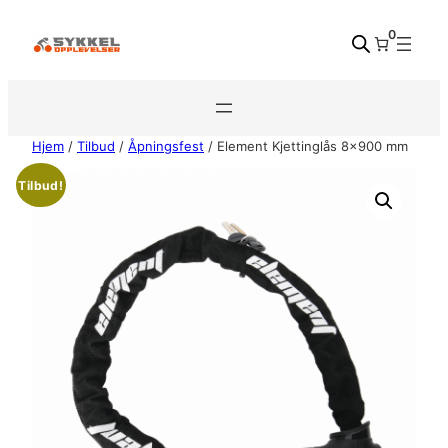
Hopp
0
til
innhold
Hjem
/
Tilbud
/
Åpningsfest
/ Element Kjettinglås 8×900 mm
Tilbud!