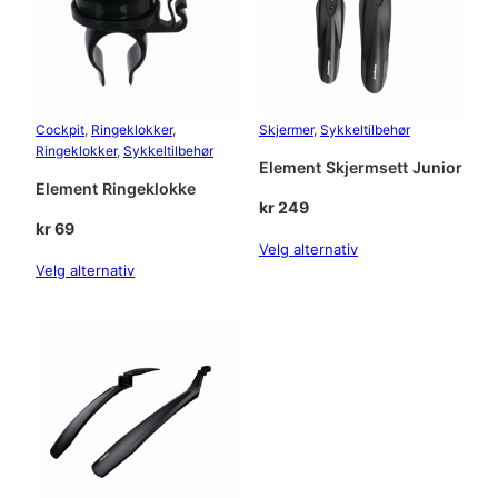
m
a
k
2
n
r
5
t
a
0
l
Cockpit
, 
Ringeklokker
, 
Skjermer
, 
Sykkeltilbehør
l
Ringeklokker
, 
Sykkeltilbehør
4
.
Element Skjermsett Junior
Element Ringeklokke
9
kr
249
kr
69
9
Velg alternativ
Velg alternativ
.