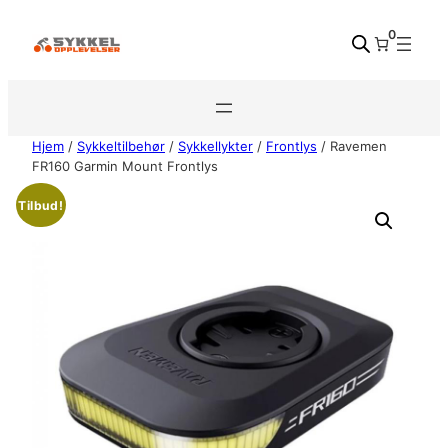
Hopp
0
til
innhold
Hjem
/
Sykkeltilbehør
/
Sykkellykter
/
Frontlys
/ Ravemen
FR160 Garmin Mount Frontlys
Tilbud!