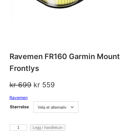
Ravemen FR160 Garmin Mount
Frontlys
O
N
kr
699
kr
559
p
å
Ravemen
p
v
Størrelse
r
æ
i
r
R
Legg i handlekurv