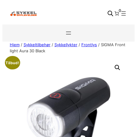
Hopp
0
til
innhold
Hjem
/
Sykkeltilbehør
/
Sykkellykter
/
Frontlys
/ SIGMA Front
light Aura 30 Black
Tilbud!