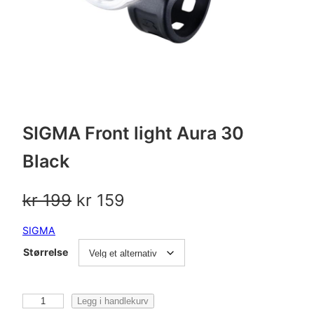
SIGMA Front light Aura 30
Black
O
N
kr
199
kr
159
p
å
SIGMA
p
v
Størrelse
r
æ
i
r
S
Legg i handlekurv