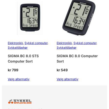
r
r
l
a
:
c
k
k
1
a
r
5
n
t
9
a
Elektronikk
, 
Sykkel computer
, 
Elektronikk
, 
Sykkel computer
, 
l
Sykkeltilbehør
Sykkeltilbehør
1
.
l
SIGMA BC 8.0 STS
SIGMA BC 8.0 Computer
9
Computer Sort
Sort
9
kr
799
kr
549
.
Velg alternativ
Velg alternativ