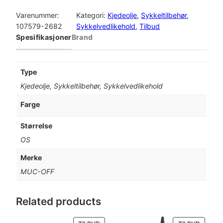
U
n
e
C
Varenummer:
Kategori:
Kjedeolje
, 
Sykkeltilbehør
, 
-
107579-2682
Sykkelvedlikehold
, 
Tilbud
n
n
O
Spesifikasjoner
Brand
e
d
F
F
l
e
W
Type
e
i
p
Kjedeolje, Sykkeltilbehør, Sykkelvedlikehold
t
W
g
r
Farge
e
p
i
a
Størrelse
t
r
s
OS
h
e
i
e
Merke
r
MUC-OFF
s
r
L
u
v
:
b
Related products
e
a
k
4