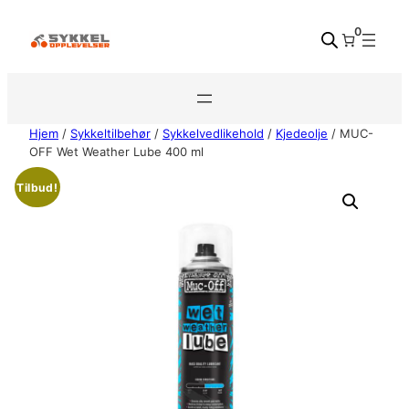
Hopp
0
til
innhold
Hjem
/
Sykkeltilbehør
/
Sykkelvedlikehold
/
Kjedeolje
/ MUC-
OFF Wet Weather Lube 400 ml
Tilbud!