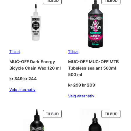
PRODUKT
PRODU
TILBUD
TILBUD
r
r
0
PÅ
PÅ
0
SALG
SALG
:
m
l
k
1
a
r
6
n
t
0
a
Tilbud
Tilbud
l
2
.
MUC-OFF Dark Energy
MUC-OFF MUC-OFF MTB
l
Bicycle Chain Wax 120 ml
Tubeless sealant 500ml
2
500 ml
Opprinnelig
Nåværende
kr
349
kr
244
9
pris
pris
Opprinnelig
Nåværende
kr
299
kr
209
Velg alternativ
.
var:
er:
pris
pris
Velg alternativ
kr 349.
kr 244.
var:
er:
kr 299.
kr 209.
PRODUKT
PRODU
TILBUD
TILBUD
PÅ
PÅ
SALG
SALG