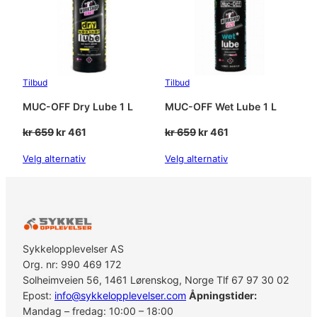
Tilbud
Tilbud
MUC-OFF Dry Lube 1 L
MUC-OFF Wet Lube 1 L
Opprinnelig
Nåværende
Opprinnelig
Nåværende
kr
659
kr
461
kr
659
kr
461
pris
pris
pris
pris
Velg alternativ
Velg alternativ
var:
er:
var:
er:
kr 659.
kr 461.
kr 659.
kr 461.
Sykkelopplevelser AS
Org. nr: 990 469 172
Solheimveien 56, 1461 Lørenskog, Norge Tlf 67 97 30 02
Epost:
info@sykkelopplevelser.com
Åpningstider:
Mandag – fredag: 10:00 – 18:00