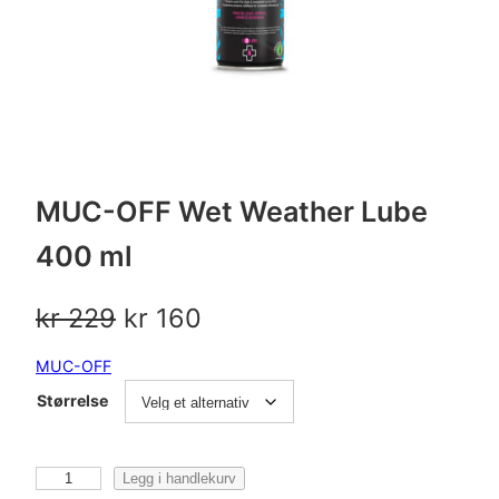
MUC-OFF Wet Weather Lube
400 ml
O
N
kr
229
kr
160
p
å
MUC-OFF
p
v
Størrelse
r
æ
i
r
M
Legg i handlekurv