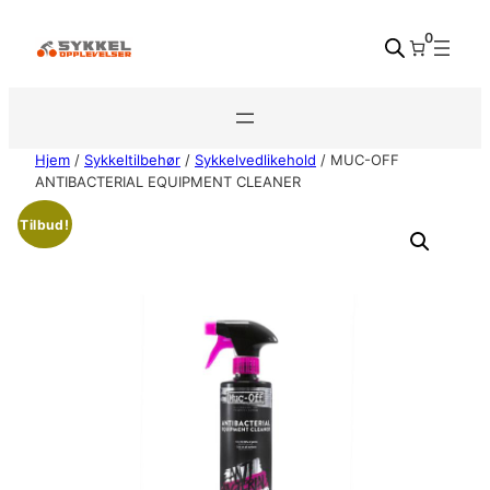
Hopp
0
til
innhold
Hjem
/
Sykkeltilbehør
/
Sykkelvedlikehold
/ MUC-OFF
ANTIBACTERIAL EQUIPMENT CLEANER
Tilbud!