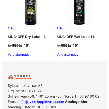
Tilbud
Tilbud
MUC-OFF Dry Lube 1 L
MUC-OFF Wet Lube 1 L
Opprinnelig
Nåværende
Opprinnelig
Nåværende
kr
659
kr
461
kr
659
kr
461
pris
pris
pris
pris
Velg alternativ
Velg alternativ
var:
er:
var:
er:
kr 659.
kr 461.
kr 659.
kr 461.
Sykkelopplevelser AS
Org. nr: 990 469 172
Solheimveien 56, 1461 Lørenskog, Norge Tlf 67 97 30 02
Epost:
info@sykkelopplevelser.com
Åpningstider:
Mandag – fredag: 10:00 – 18:00