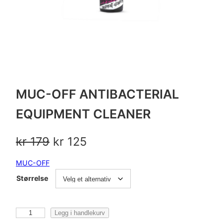
MUC-OFF ANTIBACTERIAL
EQUIPMENT CLEANER
O
N
kr
179
kr
125
p
å
MUC-OFF
p
v
Størrelse
r
æ
i
r
M
Legg i handlekurv