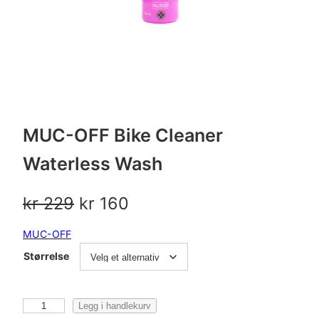
MUC-OFF Bike Cleaner
Waterless Wash
O
N
kr
229
kr
160
p
å
MUC-OFF
p
v
Størrelse
r
æ
i
r
M
Legg i handlekurv