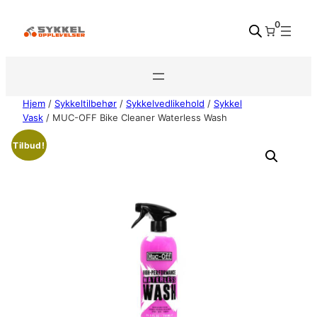
Hopp
0
til
innhold
Hjem
/
Sykkeltilbehør
/
Sykkelvedlikehold
/
Sykkel
Vask
/ MUC-OFF Bike Cleaner Waterless Wash
Tilbud!