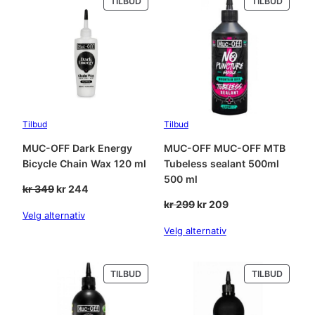
PRODUKT
PRODU
TILBUD
TILBUD
r
r
r
PÅ
PÅ
l
SALG
SALG
:
e
s
k
1
s
r
6
W
a
0
s
Tilbud
Tilbud
h
2
.
MUC-OFF Dark Energy
MUC-OFF MUC-OFF MTB
a
Bicycle Chain Wax 120 ml
Tubeless sealant 500ml
2
n
500 ml
t
Opprinnelig
Nåværende
kr
349
kr
244
9
a
pris
pris
Opprinnelig
Nåværende
kr
299
kr
209
l
Velg alternativ
.
var:
er:
pris
pris
l
Velg alternativ
kr 349.
kr 244.
var:
er:
kr 299.
kr 209.
PRODUKT
PRODU
TILBUD
TILBUD
PÅ
PÅ
SALG
SALG