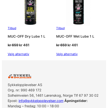
Tilbud
Tilbud
MUC-OFF Dry Lube 1 L
MUC-OFF Wet Lube 1 L
Opprinnelig
Nåværende
Opprinnelig
Nåværende
kr
659
kr
461
kr
659
kr
461
pris
pris
pris
pris
Velg alternativ
Velg alternativ
var:
er:
var:
er:
kr 659.
kr 461.
kr 659.
kr 461.
Sykkelopplevelser AS
Org. nr: 990 469 172
Solheimveien 56, 1461 Lørenskog, Norge Tlf 67 97 30 02
Epost:
info@sykkelopplevelser.com
Åpningstider:
Mandag – fredag: 10:00 – 18:00