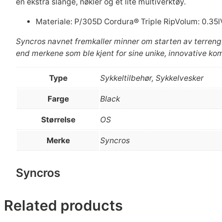
en ekstra slange, nøkler og et lite multiverktøy.
Materiale: P/305D Cordura® Triple RipVolum: 0.35
Syncros navnet fremkaller minner om starten av terrengs
end merkene som ble kjent for sine unike, innovative kom
Type
Sykkeltilbehør, Sykkelvesker
Farge
Black
Størrelse
OS
Merke
Syncros
Syncros
Related products