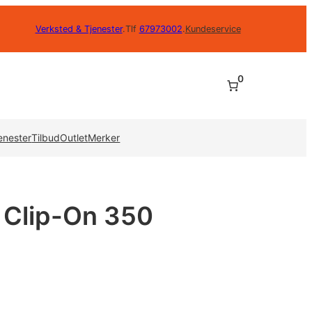
Verksted & Tjenester
.
Tlf
67973002
.
Kundeservice
0
enester
Tilbud
Outlet
Merker
 Clip-On 350