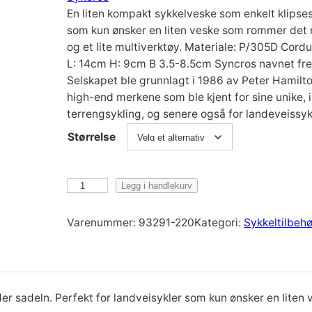
En liten kompakt sykkelveske som enkelt klipses
som kun ønsker en liten veske som rommer det 
og et lite multiverktøy. Materiale: P/305D Cord
L: 14cm H: 9cm B 3.5-8.5cm Syncros navnet fre
Selskapet ble grunnlagt i 1986 av Peter Hamilt
high-end merkene som ble kjent for sine unike, 
terrengsykling, og senere også for landeveissyk
Størrelse
S
Legg i handlekurv
y
n
Varenummer:
93291-220
Kategori:
Sykkeltilbehø
c
r
o
s
nder sadeln. Perfekt for landveisykler som kun ønsker en li
S