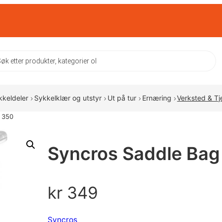
ts
kkeldeler
Sykkelklær og utstyr
Ut på tur
Ernæring
Verksted & Tj
n 350
Syncros Saddle Bag
kr
349
Syncros