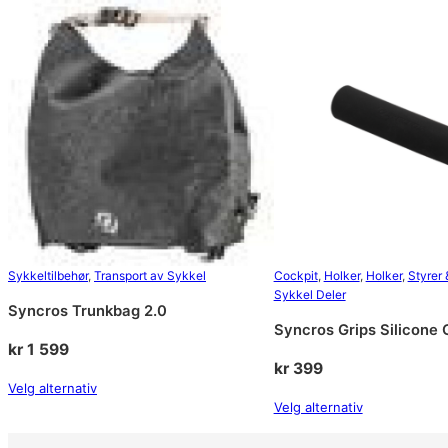
Sykkeltilbehør
, 
Transport av Sykkel
Cockpit
, 
Holker
, 
Holker
, 
Styrer
Sykkel Deler
Syncros Trunkbag 2.0
Syncros Grips Silicone
kr
1 599
kr
399
Velg alternativ
Velg alternativ