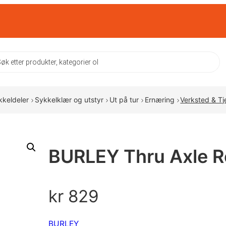
ts
kkeldeler
Sykkelklær og utstyr
Ut på tur
Ernæring
Verksted & Tj
BURLEY Thru Axle R
kr
829
BURLEY