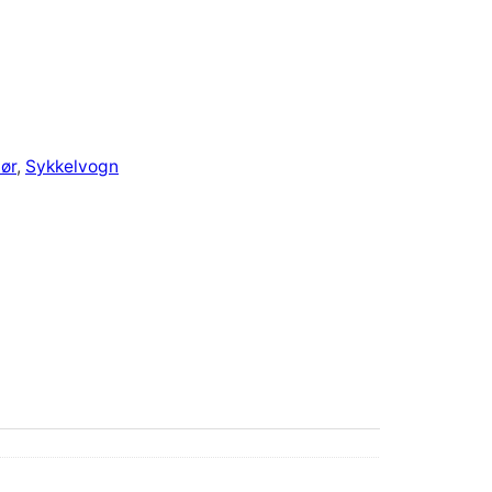
hør
, 
Sykkelvogn