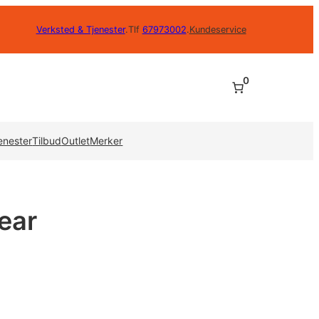
Verksted & Tjenester
.
Tlf
67973002
.
Kundeservice
0
enester
Tilbud
Outlet
Merker
ear