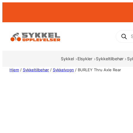
Hopp
til
innhold
Produc
search
Sykkel
Elsykler
Sykkeltilbehør
Sy
Hjem
/
Sykkeltilbehør
/
Sykkelvogn
/ BURLEY Thru Axle Rear