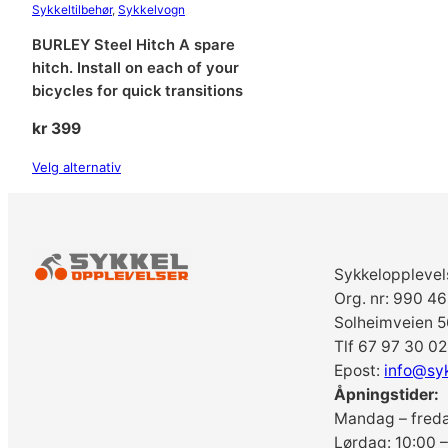
Sykkeltilbehør
, 
Sykkelvogn
BURLEY Steel Hitch A spare
hitch. Install on each of your
bicycles for quick transitions
kr
399
Velg alternativ
Sykkelopplevel
Org. nr: 990 4
Solheimveien 5
Tlf 67 97 30 02
Epost:
info@sy
Åpningstider:
Mandag – freda
Lørdag: 10:00 –