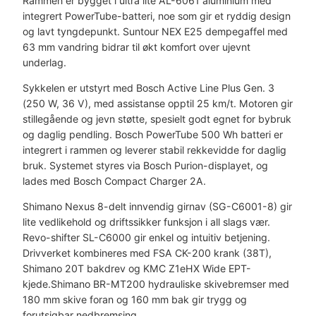
Rammen er bygget i ultra lite AL-6061 aluminium med
integrert PowerTube-batteri, noe som gir et ryddig design
og lavt tyngdepunkt. Suntour NEX E25 dempegaffel med
63 mm vandring bidrar til økt komfort over ujevnt
underlag.
Sykkelen er utstyrt med Bosch Active Line Plus Gen. 3
(250 W, 36 V), med assistanse opptil 25 km/t. Motoren gir
stillegående og jevn støtte, spesielt godt egnet for bybruk
og daglig pendling. Bosch PowerTube 500 Wh batteri er
integrert i rammen og leverer stabil rekkevidde for daglig
bruk. Systemet styres via Bosch Purion-displayet, og
lades med Bosch Compact Charger 2A.
Shimano Nexus 8-delt innvendig girnav (SG-C6001-8) gir
lite vedlikehold og driftssikker funksjon i all slags vær.
Revo-shifter SL-C6000 gir enkel og intuitiv betjening.
Drivverket kombineres med FSA CK-200 krank (38T),
Shimano 20T bakdrev og KMC Z1eHX Wide EPT-
kjede.Shimano BR-MT200 hydrauliske skivebremser med
180 mm skive foran og 160 mm bak gir trygg og
forutsigbar nedbremsing.