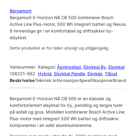
Bergamont
Bergamont E-Horizon N8 CB 500 kombinerer Bosch
Active Line Plus-motor, 500 Wh integrert batteri og Nexus
8 innvendige gir i en komfortabel og driftssikker by-
elsykkel.
Dette produktet er for tiden utsolgt og utilgjengelig.
Varenummer:
Kategori:
Åpningsfest
, 
Elsykkel By
, 
Elsykkel
108221-962
Hybrid
, 
Elsykkel Pendle
, 
Elsykler
, 
Tilbud
Beskrivelse
Teknisk informasjon
Spesifikasjoner
Brand
Bergamont E-Horizon N8 CB 500 er en klassisk og
komfortorientert elsykkel for by, pendling og lengre turer
på asfalt og grus. Modellen kombinerer Bosch Active Line
Plus-motor med integrert 500 Wh batteri og driftssikre
komponenter i en solid aluminiumsramme.