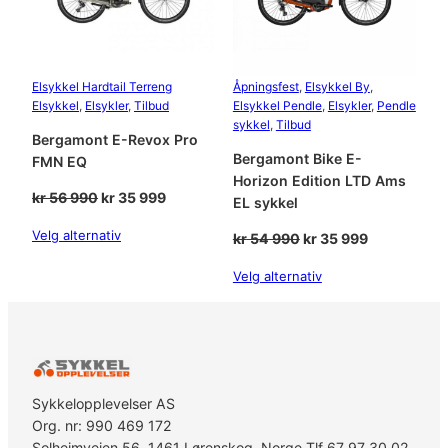
Elsykkel Hardtail Terreng
Åpningsfest
, 
Elsykkel By
, 
Elsykkel
, 
Elsykler
, 
Tilbud
Elsykkel Pendle
, 
Elsykler
, 
Pendle
sykkel
, 
Tilbud
Bergamont E-Revox Pro
Bergamont Bike E-
FMN EQ
Horizon Edition LTD Ams
Opprinnelig
Nåværende
kr
56 990
kr
35 999
EL sykkel
pris
pris
Velg alternativ
Opprinnelig
Nåværende
kr
54 990
kr
35 999
var:
er:
pris
pris
kr 56
kr 35
Velg alternativ
var:
er:
990.
999.
kr 54
kr 35
990.
999.
Sykkelopplevelser AS
Org. nr: 990 469 172
Solheimveien 56, 1461 Lørenskog, Norge Tlf 67 97 30 02