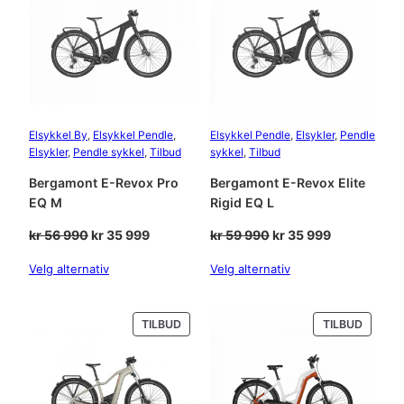
SALG
SALG
Elsykkel By
, 
Elsykkel Pendle
, 
Elsykkel Pendle
, 
Elsykler
, 
Pendle
Elsykler
, 
Pendle sykkel
, 
Tilbud
sykkel
, 
Tilbud
Bergamont E-Revox Pro
Bergamont E-Revox Elite
EQ M
Rigid EQ L
Opprinnelig
Nåværende
Opprinnelig
Nåværende
kr
56 990
kr
35 999
kr
59 990
kr
35 999
pris
pris
pris
pris
Velg alternativ
Velg alternativ
var:
er:
var:
er:
kr 56
kr 35
kr 59
kr 35
990.
999.
990.
999.
PRODUKT
PRODU
TILBUD
TILBUD
PÅ
PÅ
SALG
SALG