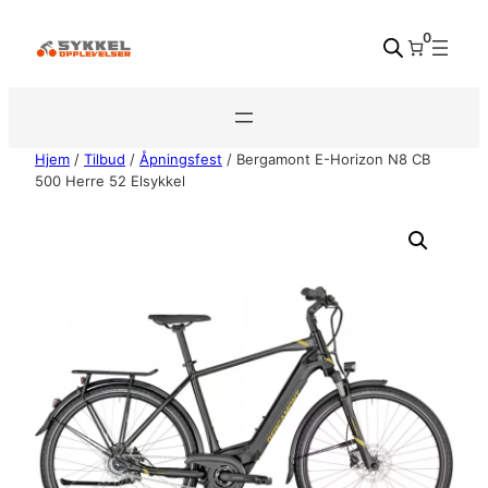
Hopp
0
til
innhold
Hjem
/
Tilbud
/
Åpningsfest
/ Bergamont E-Horizon N8 CB
500 Herre 52 Elsykkel