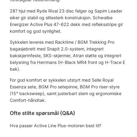
28? hjul med Ryde Rival 23 disc felger og Sapim Leader
eiker gir stabil og slitesterk konstruksjon. Schwalbe
Energizer Active Plus 47-622 dekk med refleksstripe gir
komfort og god synlighet.
Sykkelen leveres med Racktime / BGM Trekking Pro
bagasjebrett med Snapit 2.0-system, integrert
bakskjermfeste, SKS-skjermer, Atran støtte og integrert
belysning fra Herrmans (H-Black MR4 front og H-Trace E
bak).
For god komfort er sykkelen utstyrt med Selle Royal
Essenza sete, BGM Pro setepinne, BGM Pro riser-styre
(15° backsweep), samt justerbart stem og ergonomiske
Comfort-håndtak.
Ofte stilte spørsmål (Q&A)
Hva passer Active Line Plus-motoren best til?