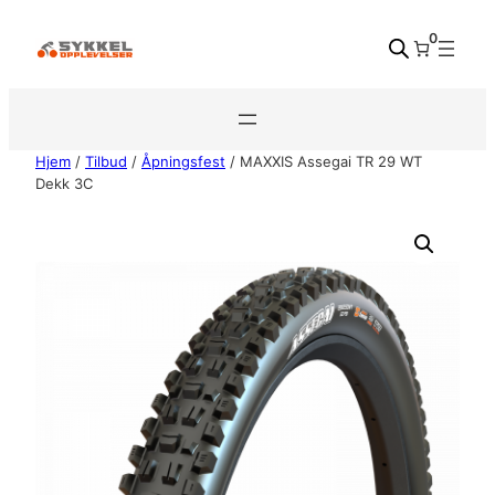
Hopp
0
til
innhold
Hjem
/
Tilbud
/
Åpningsfest
/ MAXXIS Assegai TR 29 WT
Dekk 3C