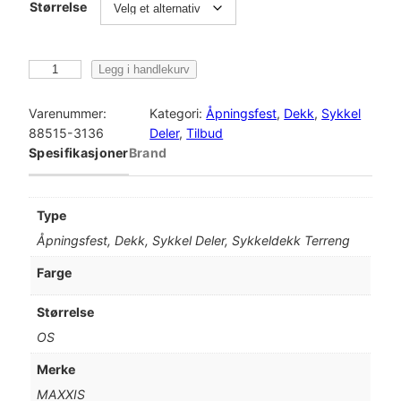
Størrelse
M
Legg i handlekurv
A
X
Varenummer:
Kategori:
Åpningsfest
, 
Dekk
, 
Sykkel
X
88515-3136
Deler
, 
Tilbud
I
Spesifikasjoner
Brand
S
A
s
Type
s
Åpningsfest, Dekk, Sykkel Deler, Sykkeldekk Terreng
e
g
Farge
a
i
Størrelse
T
OS
R
2
Merke
9
MAXXIS