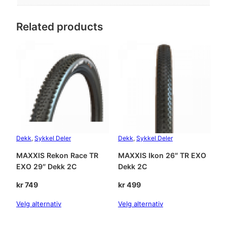
W
T
D
Related products
e
k
k
3
C
a
n
t
a
l
Dekk
, 
Sykkel Deler
Dekk
, 
Sykkel Deler
l
MAXXIS Rekon Race TR
MAXXIS Ikon 26″ TR EXO
EXO 29″ Dekk 2C
Dekk 2C
kr
749
kr
499
Velg alternativ
Velg alternativ