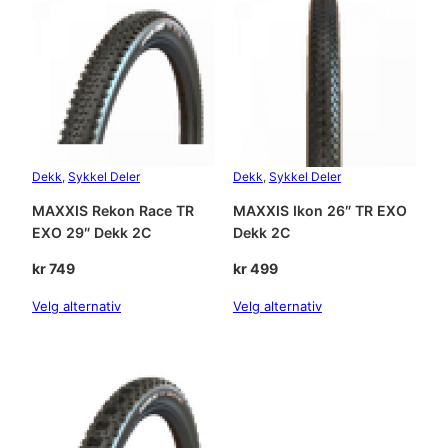
9
"
S
l
a
n
g
e
Dekk
, 
Sykkel Deler
Dekk
, 
Sykkel Deler
a
MAXXIS Rekon Race TR
MAXXIS Ikon 26″ TR EXO
n
EXO 29″ Dekk 2C
Dekk 2C
t
a
kr
749
kr
499
l
l
Velg alternativ
Velg alternativ