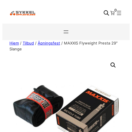
Hopp
0
til
innhold
Hjem
/
Tilbud
/
Åpningsfest
/ MAXXIS Flyweight Presta 29″
Slange