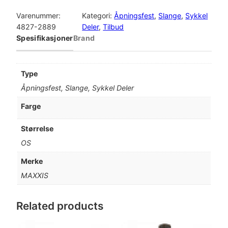
A
X
Varenummer:
Kategori:
Åpningsfest
, 
Slange
, 
Sykkel
X
4827-2889
Deler
, 
Tilbud
I
Spesifikasjoner
Brand
S
F
l
Type
y
Åpningsfest, Slange, Sykkel Deler
w
e
Farge
i
g
Størrelse
h
OS
t
P
Merke
r
MAXXIS
e
s
t
Related products
a
2