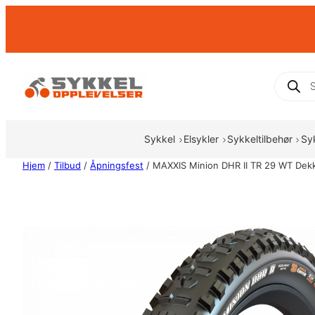
Hopp
til
innhold
Produc
search
Sykkel
Elsykler
Sykkeltilbehør
Sy
Hjem
/
Tilbud
/
Åpningsfest
/ MAXXIS Minion DHR II TR 29 WT Dek