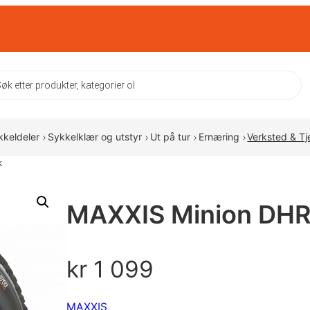
ts
kkeldeler
Sykkelklær og utstyr
Ut på tur
Ernæring
Verksted & Tj
k
MAXXIS Minion DHR 
kr
1 099
MAXXIS