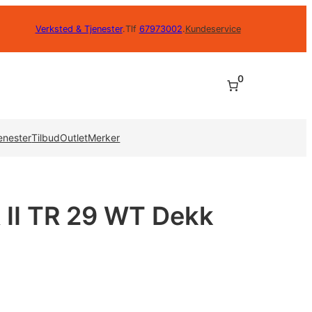
Verksted & Tjenester
.
Tlf
67973002
.
Kundeservice
0
enester
Tilbud
Outlet
Merker
II TR 29 WT Dekk