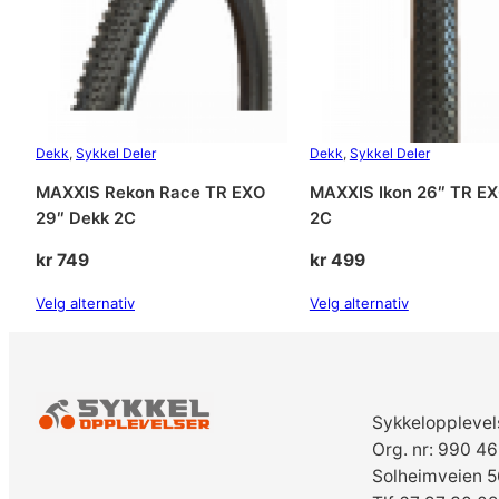
Dekk
, 
Sykkel Deler
Dekk
, 
Sykkel Deler
MAXXIS Rekon Race TR EXO
MAXXIS Ikon 26″ TR E
29″ Dekk 2C
2C
kr
749
kr
499
Velg alternativ
Velg alternativ
Sykkelopplevel
Org. nr: 990 4
Solheimveien 5