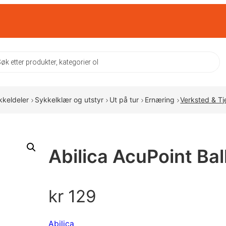
ts
kkeldeler
Sykkelklær og utstyr
Ut på tur
Ernæring
Verksted & Tj
Abilica AcuPoint Bal
kr
129
Abilica