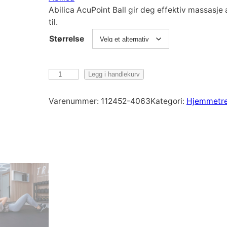
Abilica AcuPoint Ball gir deg effektiv massas
til.
Størrelse
A
Legg i handlekurv
b
i
Varenummer:
112452-4063
Kategori:
Hjemmetre
l
i
c
a
A
c
u
P
o
i