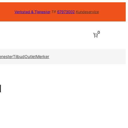
Verksted & Tjenester
.
Tlf
67973002
.
Kundeservice
0
enester
Tilbud
Outlet
Merker
l