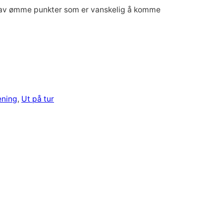
je av ømme punkter som er vanskelig å komme
ning
, 
Ut på tur