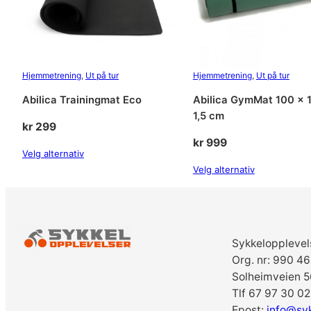
Hjemmetrening
, 
Ut på tur
Hjemmetrening
, 
Ut på tur
Abilica Trainingmat Eco
Abilica GymMat 100 x 
1,5 cm
kr
299
kr
999
Velg alternativ
Velg alternativ
Sykkelopplevel
Org. nr: 990 4
Solheimveien 5
Tlf 67 97 30 02
Epost:
info@sy