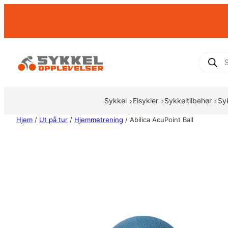
Hopp
til
innhold
Produc
search
Sykkel
Elsykler
Sykkeltilbehør
Sy
Hjem
/
Ut på tur
/
Hjemmetrening
/ Abilica AcuPoint Ball