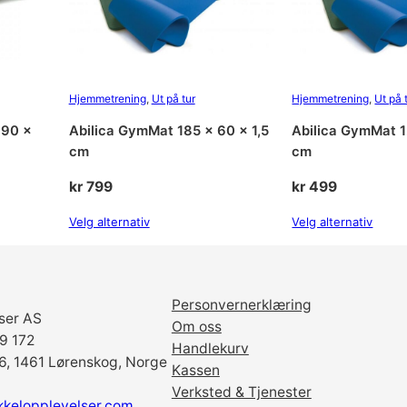
Hjemmetrening
, 
Ut på tur
Hjemmetrening
, 
Ut på 
190 x
Abilica GymMat 185 x 60 x 1,5
Abilica GymMat 1
cm
cm
kr
799
kr
499
Velg alternativ
Velg alternativ
Personvernerklæring
ser AS
Om oss
69 172
Handlekurv
6, 1461 Lørenskog, Norge
Kassen
Verksted & Tjenester
kkelopplevelser.com