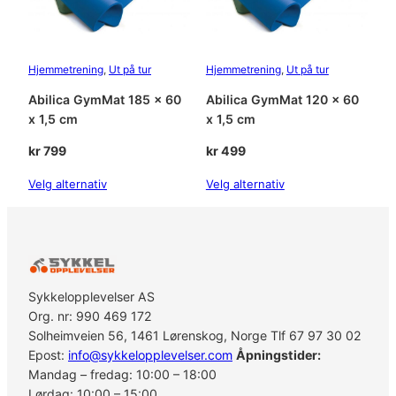
Hjemmetrening
, 
Ut på tur
Hjemmetrening
, 
Ut på tur
Abilica GymMat 185 x 60
Abilica GymMat 120 x 60
x 1,5 cm
x 1,5 cm
kr
799
kr
499
Velg alternativ
Velg alternativ
Sykkelopplevelser AS
Org. nr: 990 469 172
Solheimveien 56, 1461 Lørenskog, Norge Tlf 67 97 30 02
Epost:
info@sykkelopplevelser.com
Åpningstider:
Mandag – fredag: 10:00 – 18:00
Lørdag: 10:00 – 15:00