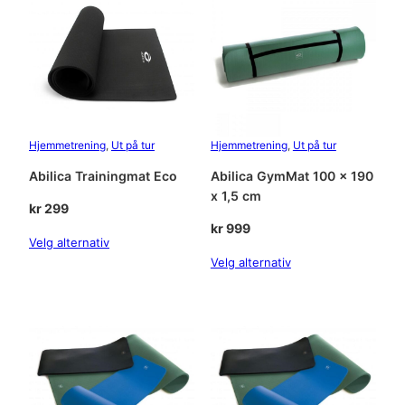
e
a
n
t
a
l
l
Hjemmetrening
, 
Ut på tur
Hjemmetrening
, 
Ut på tur
Abilica Trainingmat Eco
Abilica GymMat 100 x 190
x 1,5 cm
kr
299
kr
999
Velg alternativ
Velg alternativ