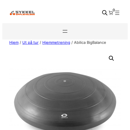
Hopp
0
til
innhold
Hjem
/
Ut på tur
/
Hjemmetrening
/ Abilica BigBalance