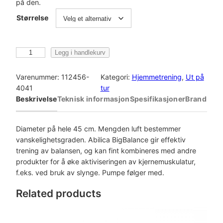
på den.
Størrelse
A
Legg i handlekurv
b
i
Varenummer:
112456-
Kategori:
Hjemmetrening
, 
Ut på
l
4041
tur
i
Beskrivelse
Teknisk informasjon
Spesifikasjoner
Brand
c
a
B
Diameter på hele 45 cm. Mengden luft bestemmer
i
vanskelighetsgraden. Abilica BigBalance gir effektiv
g
trening av balansen, og kan fint kombineres med andre
B
produkter for å øke aktiviseringen av kjernemuskulatur,
a
f.eks. ved bruk av slynge. Pumpe følger med.
l
Related products
a
n
c