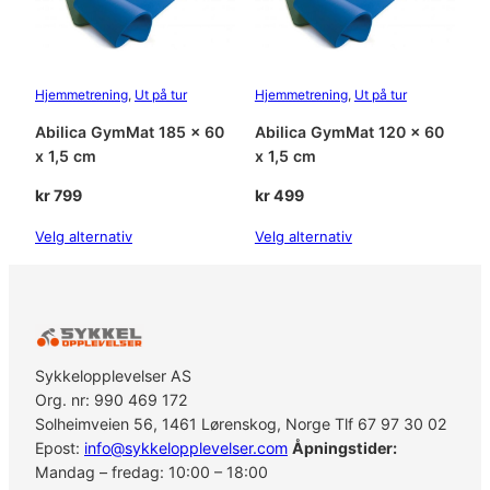
Hjemmetrening
, 
Ut på tur
Hjemmetrening
, 
Ut på tur
Abilica GymMat 185 x 60
Abilica GymMat 120 x 60
x 1,5 cm
x 1,5 cm
kr
799
kr
499
Velg alternativ
Velg alternativ
Sykkelopplevelser AS
Org. nr: 990 469 172
Solheimveien 56, 1461 Lørenskog, Norge Tlf 67 97 30 02
Epost:
info@sykkelopplevelser.com
Åpningstider:
Mandag – fredag: 10:00 – 18:00