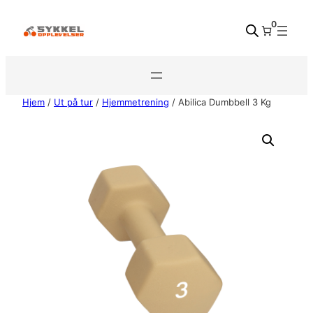
Hopp
0
til
innhold
Hjem
/
Ut på tur
/
Hjemmetrening
/ Abilica Dumbbell 3 Kg