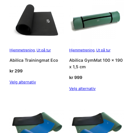
3
K
g
a
n
t
a
Hjemmetrening
, 
Ut på tur
Hjemmetrening
, 
Ut på tur
l
l
Abilica Trainingmat Eco
Abilica GymMat 100 x 190
x 1,5 cm
kr
299
kr
999
Velg alternativ
Velg alternativ