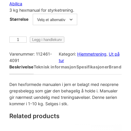
Abilica
3 kg hexmanual for styrketrening.
Størrelse
A
Legg i handlekurv
b
i
Varenummer:
112461-
Kategori:
Hjemmetrening
, 
Ut på
l
4091
tur
i
Beskrivelse
Teknisk informasjon
Spesifikasjoner
Brand
c
a
D
Den hexformede manualen i jern er belagt med neoprene
u
grepsbelegg som gjør den behagelig å holde i. Manualer
m
gir nærmest uendelig med treningsøvelser. Denne serien
b
kommer i 1-10 kg. Selges i stk.
b
Related products
e
l
l